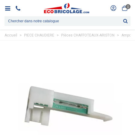
0
Accueil
>
PIECE CHAUDIERE
>
Pièces CHAFFOTEAUX-ARISTON
>
Ampoule