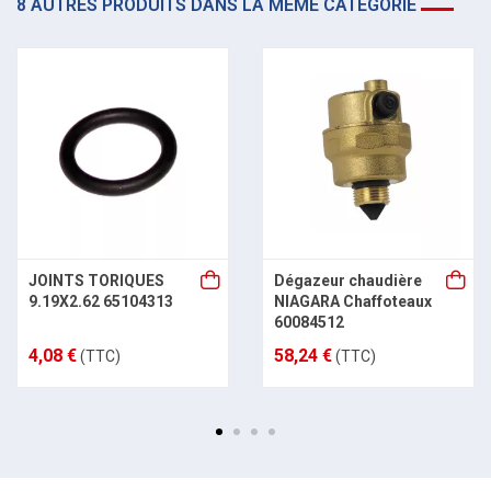
8 AUTRES PRODUITS DANS LA MÊME CATÉGORIE
JOINTS TORIQUES
Dégazeur chaudière
9.19X2.62 65104313
NIAGARA Chaffoteaux
60084512
4,08 €
58,24 €
(TTC)
(TTC)