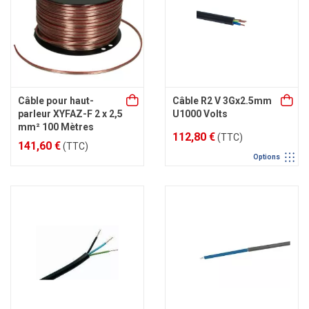
Câble pour haut-
Câble R2 V 3Gx2.5mm
parleur XYFAZ-F 2 x 2,5
U1000 Volts
mm² 100 Mètres
112,80 €
(TTC)
141,60 €
(TTC)
Options