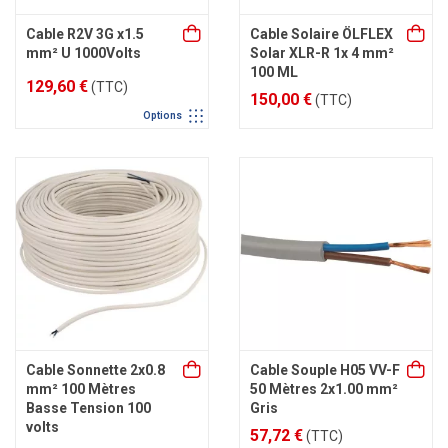
Cable R2V 3G x1.5
Cable Solaire ÖLFLEX
mm² U 1000Volts
Solar XLR-R 1x 4 mm²
100 ML
129,60 €
(TTC)
150,00 €
(TTC)
Options
Cable Sonnette 2x0.8
Cable Souple H05 VV-F
mm² 100 Mètres
50 Mètres 2x1.00 mm²
Basse Tension 100
Gris
volts
57,72 €
(TTC)