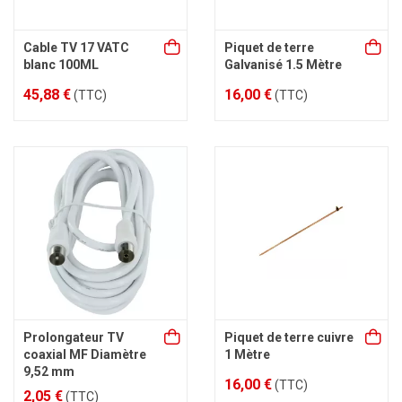
Cable TV 17 VATC
Piquet de terre
blanc 100ML
Galvanisé 1.5 Mètre
45,88 €
16,00 €
(TTC)
(TTC)
Prolongateur TV
Piquet de terre cuivre
coaxial MF Diamètre
1 Mètre
9,52 mm
16,00 €
(TTC)
2,05 €
(TTC)