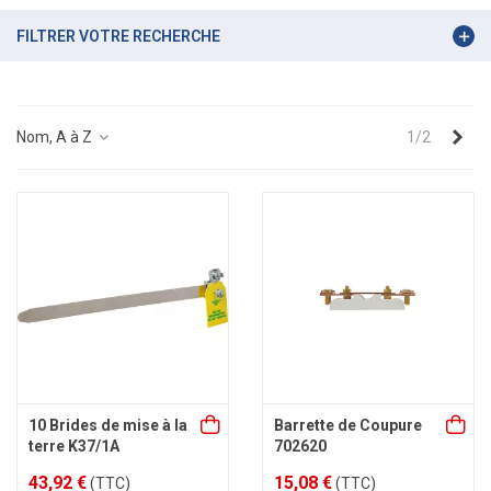
FILTRER VOTRE RECHERCHE
Sui
Nom, A à Z
1/2
10 Brides de mise à la
Barrette de Coupure
terre K37/1A
702620
43,92 €
15,08 €
(TTC)
(TTC)