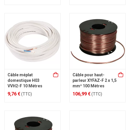
Câble méplat
Câble pour haut-
domestique H03
parleur XYFAZ-F 2 x 1,5
VVH2-F 10 Mètres
mm² 100 Mètres
9,76 €
106,99 €
(TTC)
(TTC)