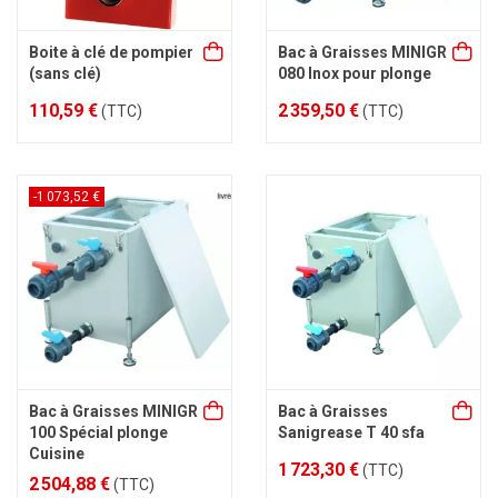
Boite à clé de pompier
Bac à Graisses MINIGR
(sans clé)
080 Inox pour plonge
110,59 €
2 359,50 €
(TTC)
(TTC)
-1 073,52 €
Bac à Graisses MINIGR
Bac à Graisses
100 Spécial plonge
Sanigrease T 40 sfa
Cuisine
1 723,30 €
(TTC)
2 504,88 €
(TTC)