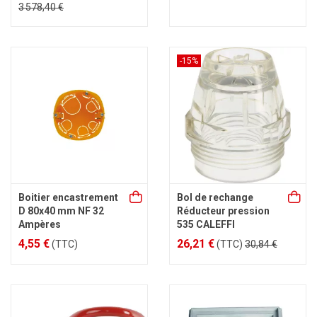
3 578,40 €
-15%
Boitier encastrement
Bol de rechange
D 80x40 mm NF 32
Réducteur pression
Ampères
535 CALEFFI
4,55 €
26,21 €
(TTC)
(TTC)
30,84 €