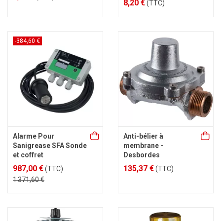
8,20 €
(TTC)
-384,60 €
Alarme Pour
Anti-bélier à
Sanigrease SFA Sonde
membrane -
et coffret
Desbordes
987,00 €
135,37 €
(TTC)
(TTC)
1 371,60 €