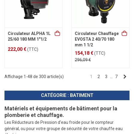
Circulateur ALPHA 1L
Circulateur Chauffage
25/60 180 MM 1"1/2
EVOSTA 2 40/70 180
mm 1 1/2
222,00 €
(TTC)
154,18 €
(TTC)
296,09 €
Sui
Affichage 1-48 de 300 article(s)
1
2
3
…
7
CATÉGORIE : BATIMENT
Matériels et équipements de bâtiment pour la
plomberie et chauffage.
Les Réducteurs de Pression d'eau froide pour le compteur
général, ou pour votre groupe de sécurité de votre chauffe eau