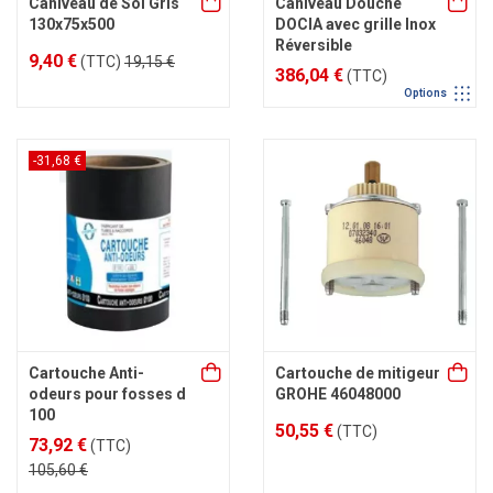
Caniveau de Sol Gris
Caniveau Douche
130x75x500
DOCIA avec grille Inox
Réversible
9,40 €
(TTC)
19,15 €
386,04 €
(TTC)
Options
-31,68 €
Cartouche Anti-
Cartouche de mitigeur
odeurs pour fosses d
GROHE 46048000
100
50,55 €
(TTC)
73,92 €
(TTC)
105,60 €