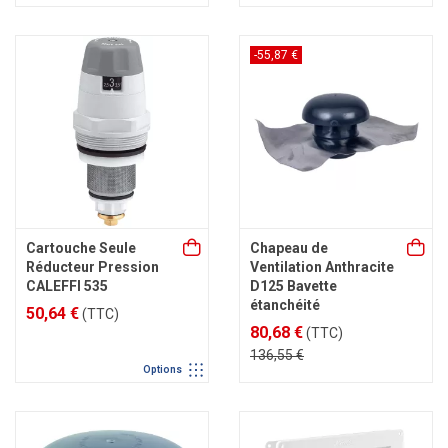
-55,87 €
Cartouche Seule
Chapeau de
Réducteur Pression
Ventilation Anthracite
CALEFFI 535
D125 Bavette
étanchéité
50,64 €
(TTC)
80,68 €
(TTC)
136,55 €
Options