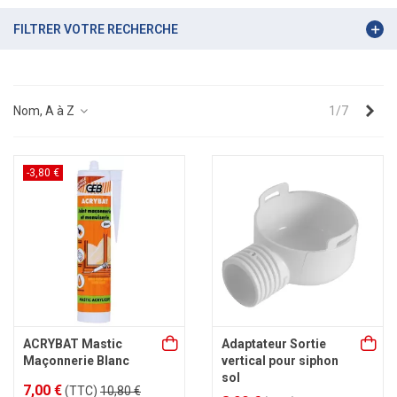
FILTRER VOTRE RECHERCHE
Sui
Nom, A à Z
1/7
-3,80 €
ACRYBAT Mastic
Adaptateur Sortie
Maçonnerie Blanc
vertical pour siphon
sol
7,00 €
(TTC)
10,80 €