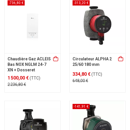
-736,80 €
-313,20 €
Chaudière Gaz ACLEIS
Circulateur ALPHA 2
Bas NOX NGLM 24-7
25/60 180 mm
XN + Dosseret
334,80 €
(TTC)
1 500,00 €
(TTC)
648,00 €
2 236,80 €
-141,91 €