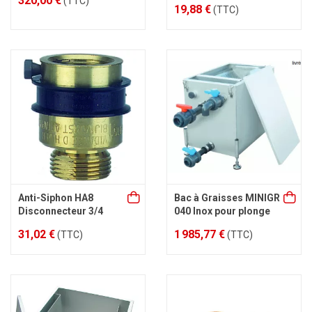
320,00 €
(TTC)
19,88 €
(TTC)
Anti-Siphon HA8
Bac à Graisses MINIGR
Disconnecteur 3/4
040 Inox pour plonge
31,02 €
1 985,77 €
(TTC)
(TTC)