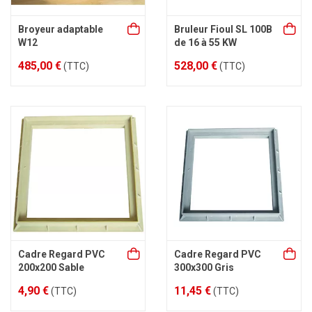
Broyeur adaptable
Bruleur Fioul SL 100B
W12
de 16 à 55 KW
485,00 €
528,00 €
(TTC)
(TTC)
Cadre Regard PVC
Cadre Regard PVC
200x200 Sable
300x300 Gris
4,90 €
11,45 €
(TTC)
(TTC)