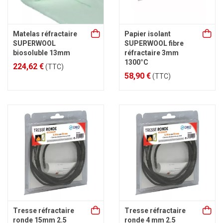
Matelas réfractaire
Papier isolant
SUPERWOOL
SUPERWOOL fibre
biosoluble 13mm
réfractaire 3mm
1300°C
224,62 €
(TTC)
58,90 €
(TTC)
Tresse réfractaire
Tresse réfractaire
ronde 15mm 2.5
ronde 4 mm 2.5