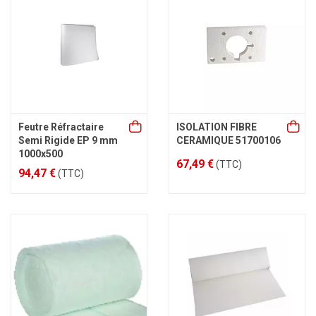
Feutre Réfractaire
ISOLATION FIBRE
Semi Rigide EP 9 mm
CERAMIQUE 51700106
1000x500
67,49 €
(TTC)
94,47 €
(TTC)