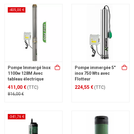
-405,00 €
Pompe Immergé Inox
Pompe immergée 5"
1100w 128M Avec
inox 750 Wts avec
tableau électrique
Flotteur
411,00 €
224,55 €
(TTC)
(TTC)
816,00 €
-341,76 €