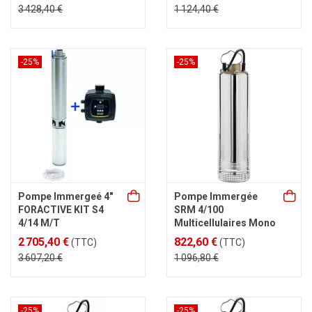
3 428,40 €
1 124,40 €
-25%
-25%
Pompe Immergeé 4"
Pompe Immergée
FORACTIVE KIT S4
SRM 4/100
4/14 M/T
Multicellulaires Mono
2 705,40 €
822,60 €
(TTC)
(TTC)
3 607,20 €
1 096,80 €
-25%
-25%