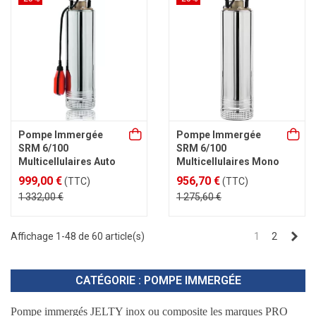
Pompe Immergée
Pompe Immergée
SRM 6/100
SRM 6/100
Multicellulaires Auto
Multicellulaires Mono
999,00 €
956,70 €
(TTC)
(TTC)
1 332,00 €
1 275,60 €
Sui
Affichage 1-48 de 60 article(s)
1
2
CATÉGORIE : POMPE IMMERGÉE
Pompe immergés
JELTY inox ou composite les marques PRO