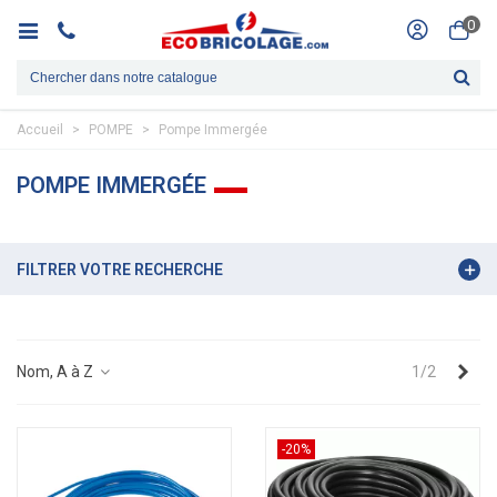
0
Accueil
>
POMPE
>
Pompe Immergée
POMPE IMMERGÉE
FILTRER VOTRE RECHERCHE
Sui
Nom, A à Z
1/2
-20%