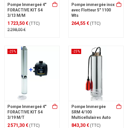
Pompe Immergeé 4"
Pompe immergée inox
FORACTIVE KIT S4
avec Flotteur 5" 1100
3/13 M/M
Wts
1 723,50 €
264,55 €
(TTC)
(TTC)
2 298,00 €
-25%
-25%
Pompe Immergeé 4"
Pompe Immergée
FORACTIVE KIT S4
SRM 4/100
3/19 M/T
Multicellulaires Auto
2 571,30 €
843,30 €
(TTC)
(TTC)