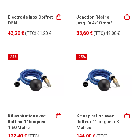
Electrode Inox Coffret
Jonction Résine
DSN
jusqu'a 4x10 mm²
43,20 €
33,60 €
(TTC)
61,20 €
(TTC)
48,00 €
-25%
-25%
Kit aspiration avec
Kit aspiration avec
flotteur 1" longueur
flotteur 1" longueur 3
1.50 Mètre
Mètres
122,40 €
144,00 €
(TTC)
(TTC)