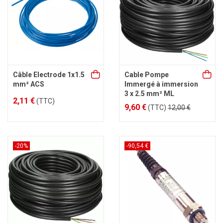
Câble Electrode 1x1.5
Cable Pompe
mm² ACS
Immergé à immersion
3 x 2.5 mm² ML
2,11 €
(TTC)
9,60 €
(TTC)
12,00 €
-20%
-90,54 €