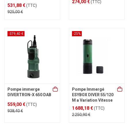
274,00 €
(TTC)
531,88 €
(TTC)
925,00 €
-379,40 €
-25%
Pompe immerge
Pompe Immergé
DIVERTRON-X 650 DAB
ESYBOX DIVER 55/120
M a Variation Vitesse
559,00 €
(TTC)
1 688,18 €
(TTC)
938,40 €
2 250,90 €