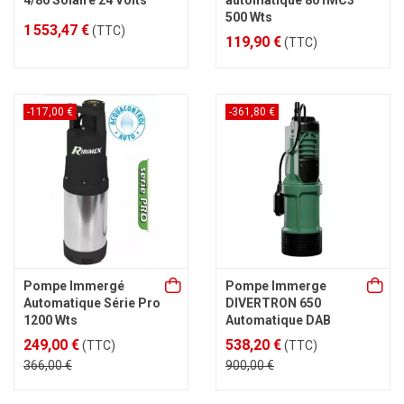
4/80 Solaire 24 Volts
automatique 801MC3
500 Wts
1 553,47 €
(TTC)
119,90 €
(TTC)
-117,00 €
-361,80 €
Pompe Immergé
Pompe Immerge
Automatique Série Pro
DIVERTRON 650
1200 Wts
Automatique DAB
249,00 €
538,20 €
(TTC)
(TTC)
366,00 €
900,00 €