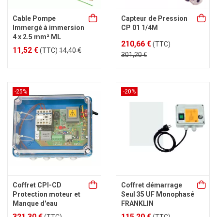
Cable Pompe
Capteur de Pression
Immergé à immersion
CP 01 1/4M
4 x 2.5 mm² ML
210,66 €
(TTC)
11,52 €
(TTC)
14,40 €
301,20 €
-25%
-20%
Coffret CPI-CD
Coffret démarrage
Protection moteur et
Seul 35 UF Monophasé
Manque d'eau
FRANKLIN
321,30 €
115,20 €