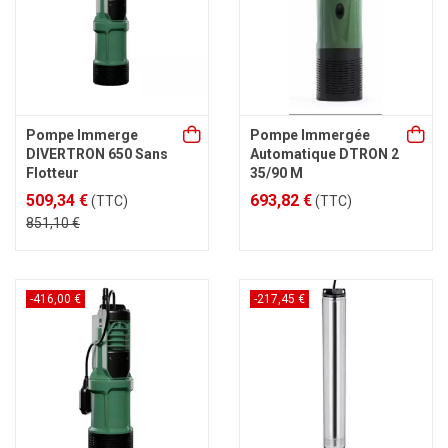
Pompe Immerge
Pompe Immergée
DIVERTRON 650 Sans
Automatique DTRON 2
Flotteur
35/90 M
509,34 €
693,82 €
(TTC)
(TTC)
851,10 €
-416,00 €
-217,45 €