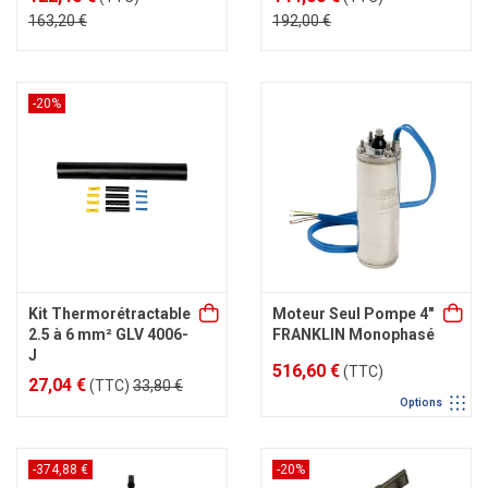
163,20 €
192,00 €
-20%
Kit Thermorétractable
Moteur Seul Pompe 4"
2.5 à 6 mm² GLV 4006-
FRANKLIN Monophasé
J
516,60 €
(TTC)
27,04 €
(TTC)
33,80 €
Options
-374,88 €
-20%