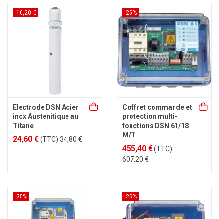
-10,20 €
-25%
Electrode DSN Acier
Coffret commande et
inox Austenitique au
protection multi-
Titane
fonctions DSN 61/18
M/T
24,60 €
(TTC)
34,80 €
455,40 €
(TTC)
607,20 €
-25%
-25%