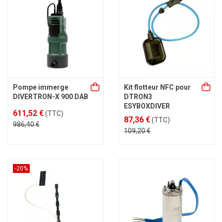
Pompe immerge
Kit flotteur NFC pour
DIVERTRON-X 900 DAB
DTRON3
ESYBOXDIVER
611,52 €
(TTC)
87,36 €
(TTC)
986,40 €
109,20 €
-20%