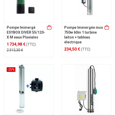
Pompe Immergé
Pompe Immergée inox
ESYBOX DIVER 55/120-
750w 60m 1 turbine
X M eaux Pluviales
laiton + tableau
électrique
1 734,98 €
(TTC)
234,50 €
(TTC)
2 313,30 €
-25%