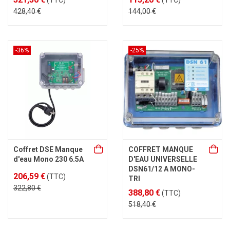
(TTC)
(TTC)
428,40 €
144,00 €
-36%
-25%
Coffret DSE Manque
COFFRET MANQUE
d'eau Mono 230 6.5A
D'EAU UNIVERSELLE
DSN61/12 A MONO-
206,59 €
(TTC)
TRI
322,80 €
388,80 €
(TTC)
518,40 €