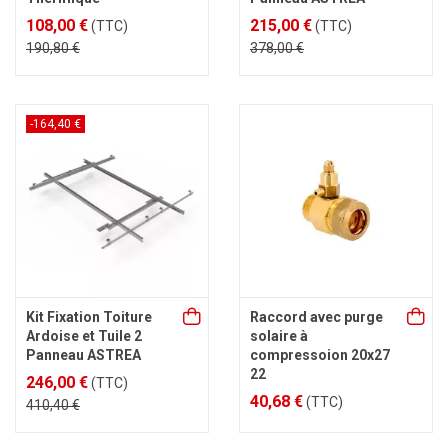
108,00 €
215,00 €
(TTC)
(TTC)
190,80 €
378,00 €
-164,40 €
Kit Fixation Toiture
Raccord avec purge
Ardoise et Tuile 2
solaire à
Panneau ASTREA
compressoion 20x27
22
246,00 €
(TTC)
40,68 €
(TTC)
410,40 €