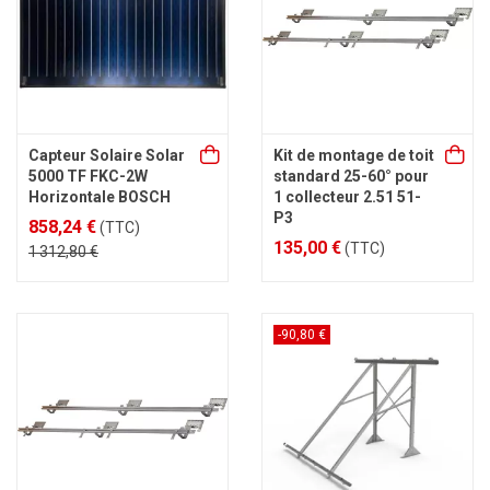
Capteur Solaire Solar
Kit de montage de toit
5000 TF FKC-2W
standard 25-60° pour
Horizontale BOSCH
1 collecteur 2.51 51-
P3
858,24 €
(TTC)
135,00 €
(TTC)
1 312,80 €
-90,80 €