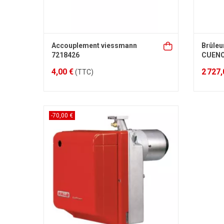
Accouplement viessmann
Brûleu
7218426
CUENO
4,00 €
2 727,
(TTC)
-70,00 €