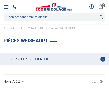
0
Accueil
>
PIECE CHAUDIERE
>
Pièces WEISHAUPT
PIÈCES WEISHAUPT
FILTRER VOTRE RECHERCHE
Sui
Nom, A à Z
1/2