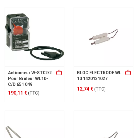
Actionneur W-ST02/2
BLOC ELECTRODE WL
Pour Bruleur WL10-
10 1420131027
C/D 651 049
12,74 €
(TTC)
190,11 €
(TTC)