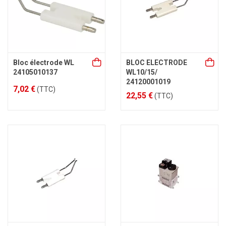
Bloc électrode WL
BLOC ELECTRODE
24105010137
WL10/15/
24120001019
7,02 €
(TTC)
22,55 €
(TTC)