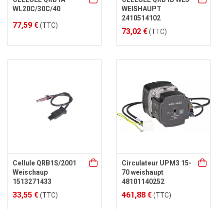
WL20C/30C/40
WEISHAUPT
2410514102
77,59 €
(TTC)
73,02 €
(TTC)
Cellule QRB1S/2001
Circulateur UPM3 15-
Weischaup
70 weishaupt
1513271433
48101140252
33,55 €
461,88 €
(TTC)
(TTC)