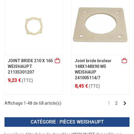
JOINT BRIDE 210 X 165
Joint bride bruleur
WEISHAUPT
148X148X90 W5
21135301207
WEISHAUP
241005114/7
9,23 €
(TTC)
8,45 €
(TTC)
Sui
Affichage 1-48 de 68 article(s)
1
2
CATÉGORIE : PIÈCES WEISHAUPT