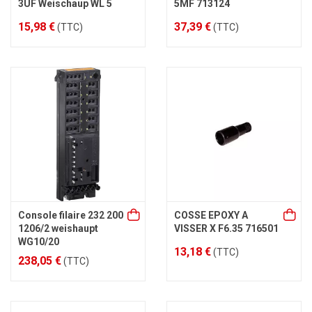
3UF Weischaup WL 5
5MF 713124
15,98 €
37,39 €
(TTC)
(TTC)
Console filaire 232 200
COSSE EPOXY A
1206/2 weishaupt
VISSER X F6.35 716501
WG10/20
13,18 €
(TTC)
238,05 €
(TTC)