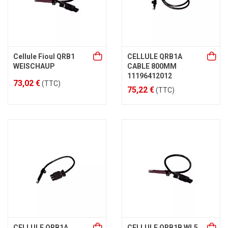
Cellule Fioul QRB1
CELLULE QRB1A
WEISCHAUP
CABLE 800MM
11196412012
73,02 €
(TTC)
75,22 €
(TTC)
CELLULE QRB1A
CELLULE QRB1B WL5