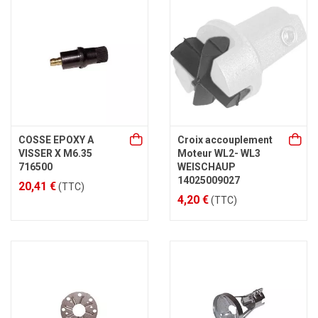
COSSE EPOXY A
Croix accouplement
VISSER X M6.35
Moteur WL2- WL3
716500
WEISCHAUP
14025009027
20,41 €
(TTC)
4,20 €
(TTC)