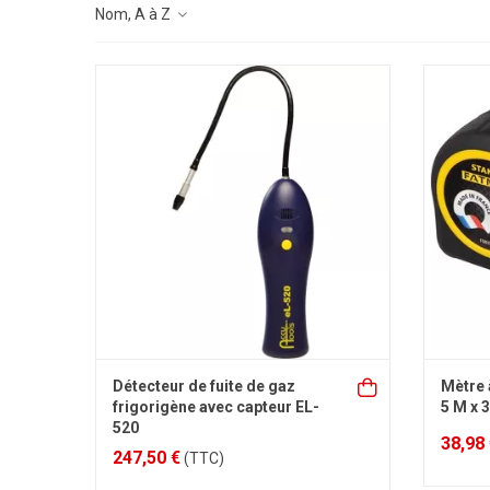
Nom, A à Z
Détecteur de fuite de gaz
Mètre
frigorigène avec capteur EL-
5 M x
520
38,98
247,50 €
(TTC)