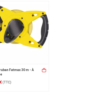
ruban Fatmax 30 m - À
ée
 €
(TTC)