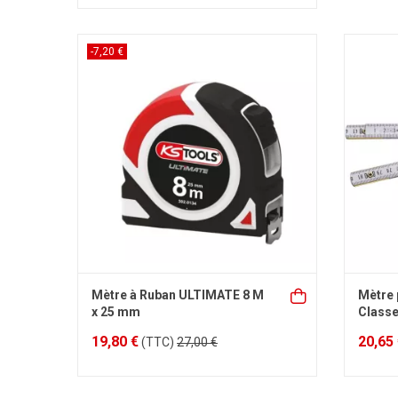
-7,20 €
Mètre à Ruban ULTIMATE 8 M
Mètre 
x 25 mm
Classe
19,80 €
20,65
(TTC)
27,00 €