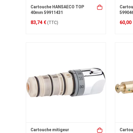
Cartouche HANSAECO TOP
Carto
40mm 59911431
59904
83,74 €
60,00
(TTC)
Cartouche mitigeur
Cartou