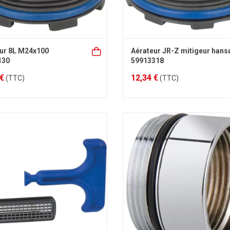
ur 8L M24x100
Aérateur JR-Z mitigeur hans
130
59913318
 €
12,34 €
(TTC)
(TTC)