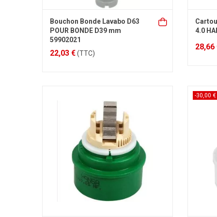
Bouchon Bonde Lavabo D63
Cartou
POUR BONDE D39 mm
4.0 H
59902021
28,66
22,03 €
(TTC)
-30,00 €