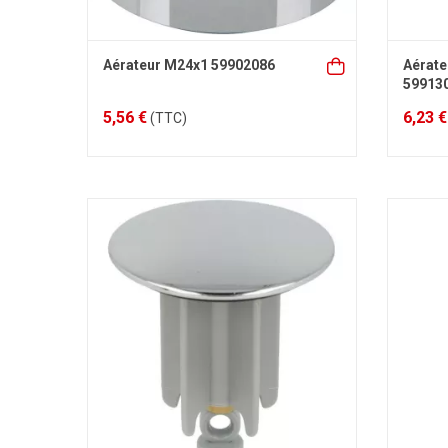
Aérateur M24x1 59902086
Aérate
59913
5,56 €
6,23 €
(TTC)