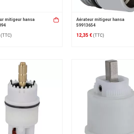
ur mitigeur hansa
Aérateur mitigeur hansa
094
59913654
12,35 €
(TTC)
(TTC)