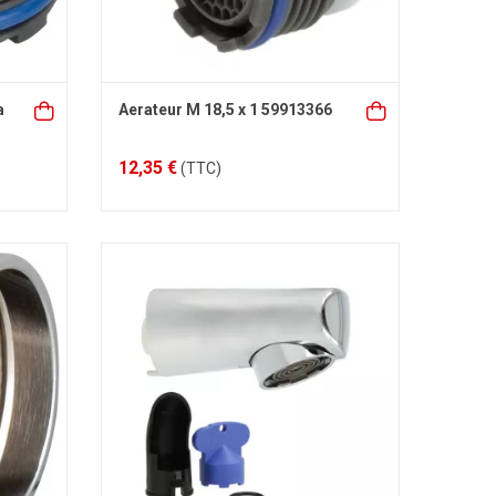
a
Aerateur M 18,5 x 1 59913366
12,35 €
(TTC)