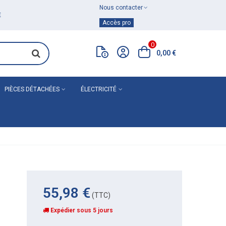
Nous contacter
Achat de
matériel de plomberie
Accès pro
0
0,00 €
PIÈCES DÉTACHÉES
ÉLECTRICITÉ
55,98 €
(TTC)
Expédier sous 5 jours