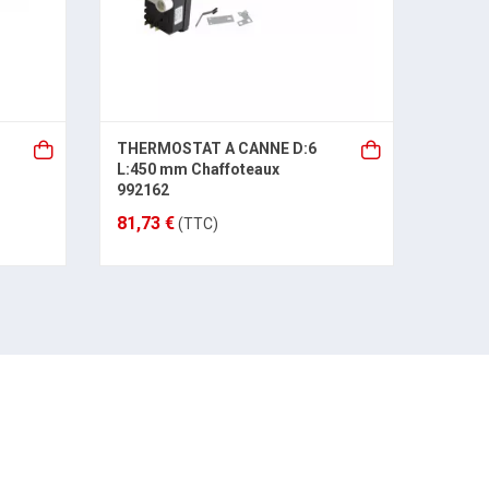
5 JOI
THERMOSTAT A CANNE D:6
L:450 mm Chaffoteaux
992162
12,48
81,73 €
(TTC)