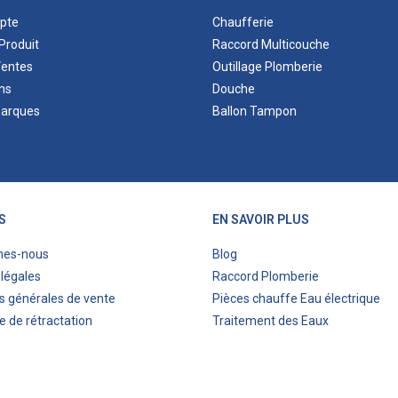
pte
Chaufferie
Produit
Raccord Multicouche
Ventes
Outillage Plomberie
ns
Douche
marques
Ballon Tampon
S
EN SAVOIR PLUS
mes-nous
Blog
légales
Raccord Plomberie
s générales de vente
Pièces chauffe Eau électrique
e de rétractation
Traitement des Eaux