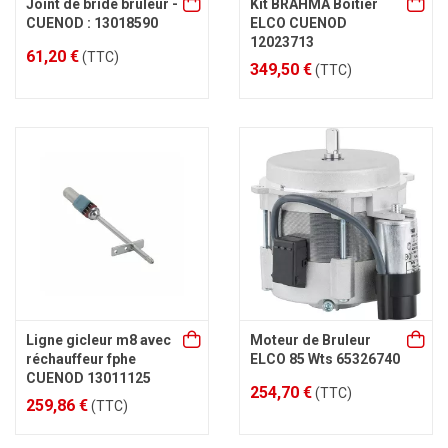
Joint de bride brûleur -
Kit BRAHMA Boitier
CUENOD : 13018590
ELCO CUENOD
12023713
61,20 €
(TTC)
349,50 €
(TTC)
Ligne gicleur m8 avec
Moteur de Bruleur
réchauffeur fphe
ELCO 85 Wts 65326740
CUENOD 13011125
254,70 €
(TTC)
259,86 €
(TTC)