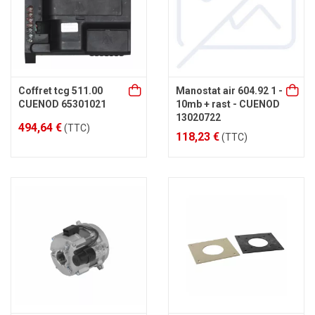
Coffret tcg 511.00
Manostat air 604.92 1 -
CUENOD 65301021
10mb + rast - CUENOD
13020722
494,64 €
(TTC)
118,23 €
(TTC)