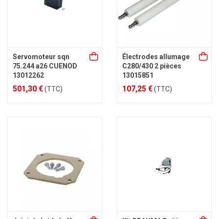
Servomoteur sqn
Électrodes allumage
75.244 a26 CUENOD
C280/430 2 pièces
13012262
13015851
501,30 €
107,25 €
(TTC)
(TTC)