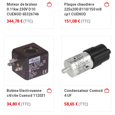
Moteur de bruleur
Plaque chaudière
0.11kw 230V D10
225x200 Ø110/150 m8
CUENOD 65326746
cp1 CUENOD
344,78 €
151,08 €
(TTC)
(TTC)
Bobine Electrovanne
Condensateur Cuenod
c4/c6e Cuenod 112031
4 UF
34,80 €
58,65 €
(TTC)
(TTC)