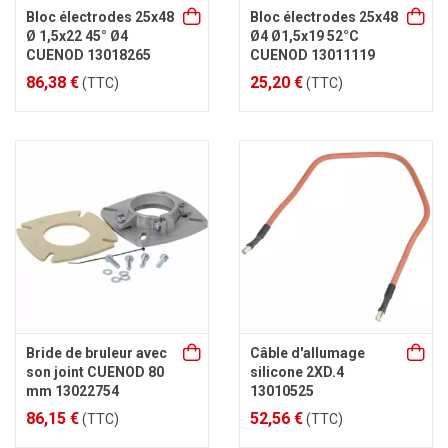
Bloc électrodes 25x48
Bloc électrodes 25x48
Ø 1,5x22 45° Ø4
Ø4 Ø1,5x19 52°C
CUENOD 13018265
CUENOD 13011119
86,38 €
25,20 €
(TTC)
(TTC)
Bride de bruleur avec
Câble d'allumage
son joint CUENOD 80
silicone 2XD.4
mm 13022754
13010525
86,15 €
52,56 €
(TTC)
(TTC)