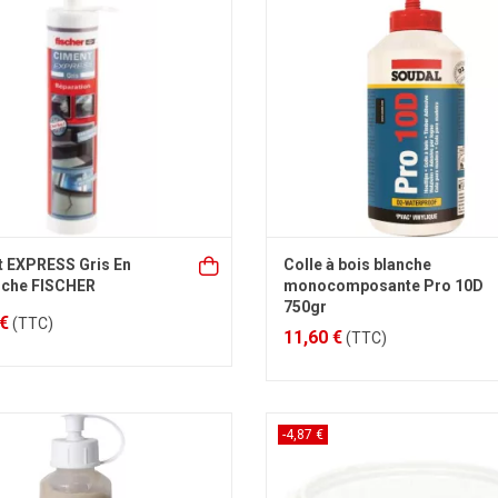
 EXPRESS Gris En
Colle à bois blanche
uche FISCHER
monocomposante Pro 10D
750gr
 €
(TTC)
11,60 €
(TTC)
-4,87 €