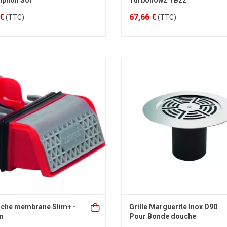
iphon Sol
Turboflow2 TB22
 €
67,66 €
(TTC)
(TTC)
che membrane Slim+ -
Grille Marguerite Inox D90
n
Pour Bonde douche