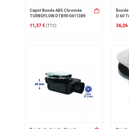
Capot Bonde ABS Chromée
Bonde 
TURBOFLOW DTB90 0411389
D 60 T
11,37 €
36,26
(TTC)