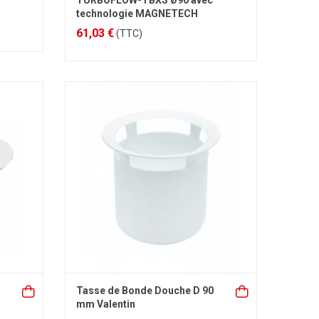
TURBOFLOW-TBXS Ø90 avec
technologie MAGNETECH
61,03 €
(TTC)
Tasse de Bonde Douche D 90
mm Valentin