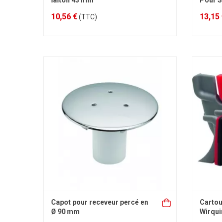
laiton 43 mm
Pour S
10,56 €
13,15
(TTC)
Capot pour receveur percé en
Cartou
Ø 90 mm
Wirqui