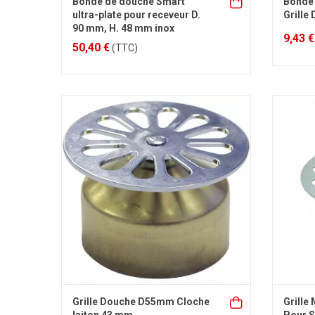
Bonde de douche Smart
Bonde 
ultra-plate pour receveur D.
Grille
90 mm, H. 48 mm inox
9,43 €
50,40 €
(TTC)
Grille Douche D55mm Cloche
Grille