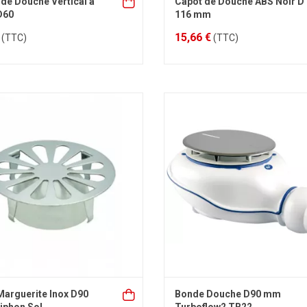
de Douche Vertical à
Capot de Douche ABS Noir D
 D60
116 mm
15,66 €
(TTC)
(TTC)
 Marguerite Inox D90
Bonde Douche D90 mm