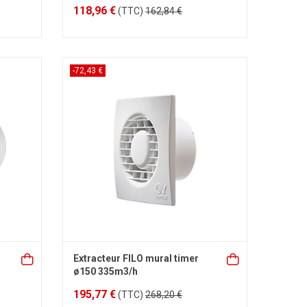
118,96 €
(TTC)
162,84 €
-72,43 €
Extracteur FILO mural timer
ø150 335m3/h
195,77 €
(TTC)
268,20 €