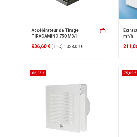
Accélérateur de Tirage
Extrac
TIRACAMINO 750 M3/H
m³/h
936,60 €
211,0
(TTC)
1 338,00 €
-66,35 €
-75,02 €