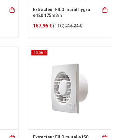
Extracteur FILO mural hygro
ø120 175m3/h
157,96 €
(TTC)
216,24 €
-55,56 €
Extracteur FILO mural ø150