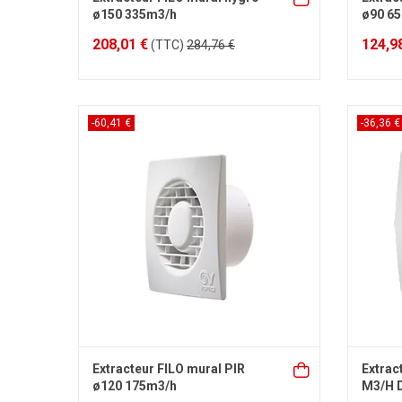
ø150 335m3/h
ø90 6
208,01 €
124,9
(TTC)
284,76 €
-60,41 €
-36,36 €
Extracteur FILO mural PIR
Extrac
ø120 175m3/h
M3/H 