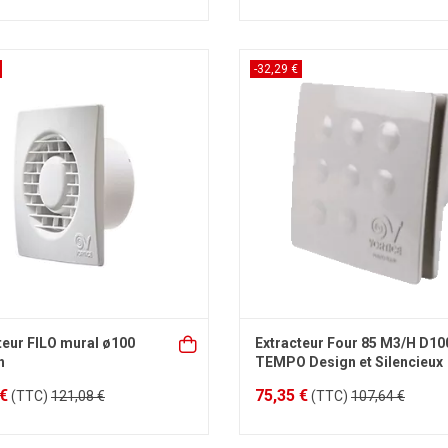
-32,29 €
teur FILO mural ø100
Extracteur Four 85 M3/H D10
h
TEMPO Design et Silencieux
 €
75,35 €
(TTC)
121,08 €
(TTC)
107,64 €