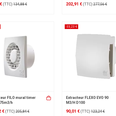
 €
202,91 €
(TTC)
134,88 €
(TTC)
277,56 €
-33,23 €
teur FILO mural timer
Extracteur FLEXO EVO 90
175m3/h
M3/H D100
2 €
90,01 €
(TTC)
205,84 €
(TTC)
123,24 €