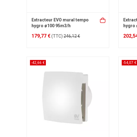
Extracteur EVO mural tempo
Extrac
hygro ø100 95m3/h
hygro
179,77 €
202,5
(TTC)
246,12 €
-42,66 €
-54,07 €