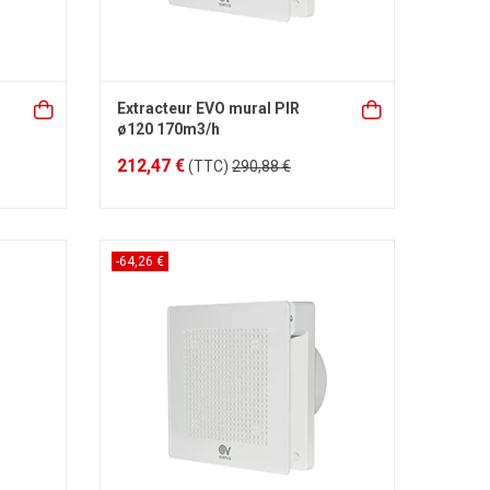
Extracteur EVO mural PIR
ø120 170m3/h
212,47 €
(TTC)
290,88 €
-64,26 €