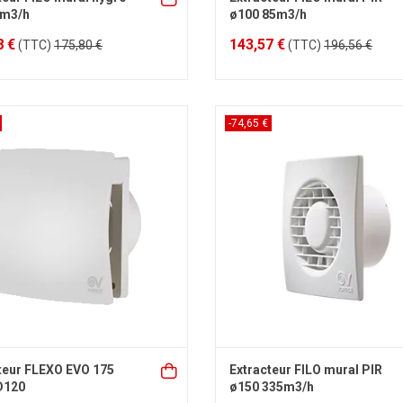
5m3/h
ø100 85m3/h
8 €
143,57 €
(TTC)
175,80 €
(TTC)
196,56 €
-74,65 €
teur FLEXO EVO 175
Extracteur FILO mural PIR
D120
ø150 335m3/h