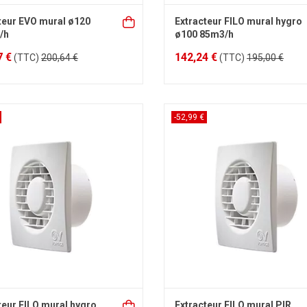
teur EVO mural ø120
Extracteur FILO mural hygro
/h
ø100 85m3/h
7 €
142,24 €
(TTC)
200,64 €
(TTC)
195,00 €
-52,99 €
teur FILO mural hygro
Extracteur FILO mural PIR