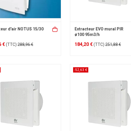
teur d'air NOTUS 15/30
Extracteur EVO mural PIR
ø100 95m3/h
6 €
184,20 €
(TTC)
288,96 €
(TTC)
251,88 €
-52,63 €