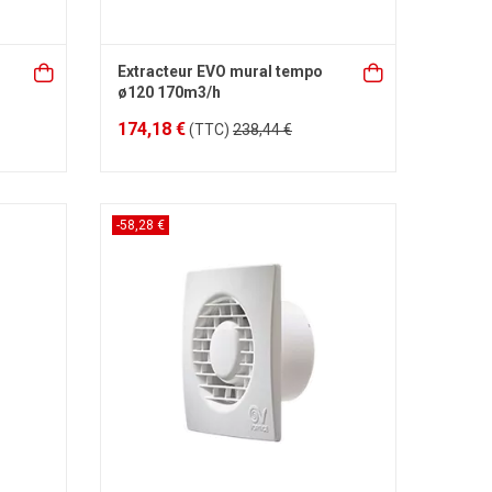
Extracteur EVO mural tempo
ø120 170m3/h
174,18 €
(TTC)
238,44 €
-58,28 €