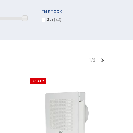
EN STOCK
Oui
(22)
Suivant
1/2
-78,41 €