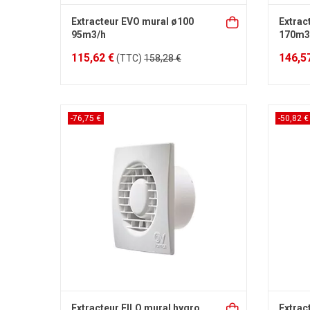
Extracteur EVO mural ø100
Extrac
95m3/h
170m3
115,62 €
146,5
(TTC)
158,28 €
-76,75 €
-50,82 €
Extracteur FILO mural hygro
Extrac