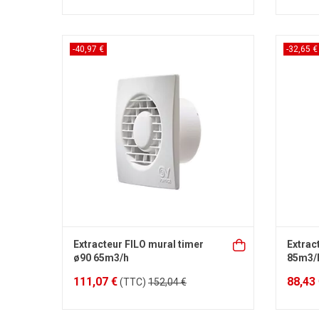
-40,97 €
-32,65 €
Extracteur FILO mural timer
Extrac
ø90 65m3/h
85m3/
111,07 €
88,43
(TTC)
152,04 €