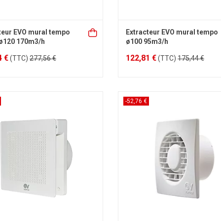
teur EVO mural tempo
Extracteur EVO mural tempo
 ø120 170m3/h
ø100 95m3/h
4 €
122,81 €
(TTC)
277,56 €
(TTC)
175,44 €
-52,76 €