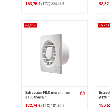
163,75 €
98,52
(TTC)
224,16 €
-49,06 €
-55,22 €
Extracteur FILO mural timer
Extrac
ø100 85m3/h
ø120 
132,74 €
150,6
(TTC)
181,80 €