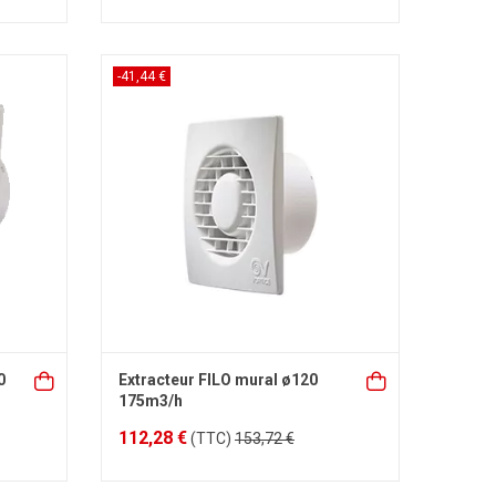
-41,44 €
0
Extracteur FILO mural ø120
175m3/h
112,28 €
(TTC)
153,72 €