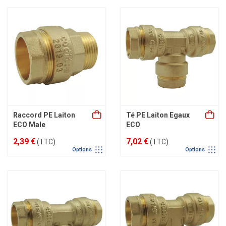
Raccord PE Laiton
Té PE Laiton Egaux
ECO Male
ECO
2,39 €
7,02 €
(TTC)
(TTC)
Options
Options