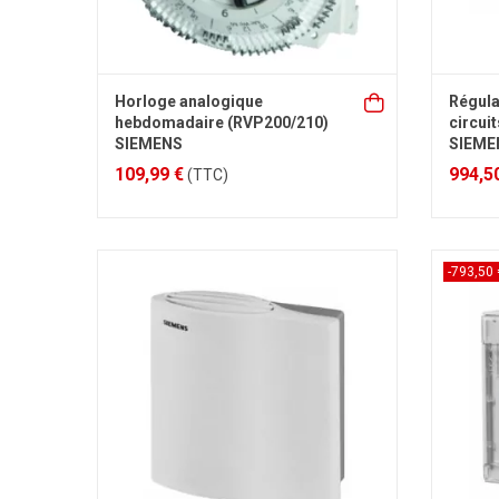
Horloge analogique
Régula
hebdomadaire (RVP200/210)
circui
SIEMENS
SIEME
109,99 €
994,5
(TTC)
-793,50 