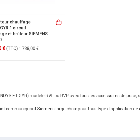
teur chauffage
YR 1 circuit
age et brûleur SIEMENS
0
0 €
(TTC)
1 788,00 €
DYS ET GYR) modèle RVL ou RVP avec tous les accessoires de pose, s
nt communiquant Siemens large choix pour tous type d'application de cha