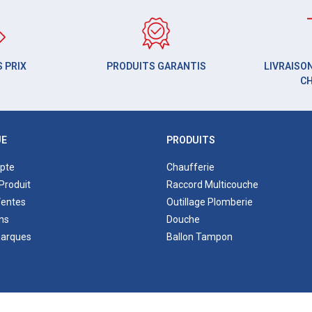
 PRIX
PRODUITS GARANTIS
LIVRAISON
C
UE
PRODUITS
pte
Chaufferie
Produit
Raccord Multicouche
Ventes
Outillage Plomberie
ns
Douche
marques
Ballon Tampon