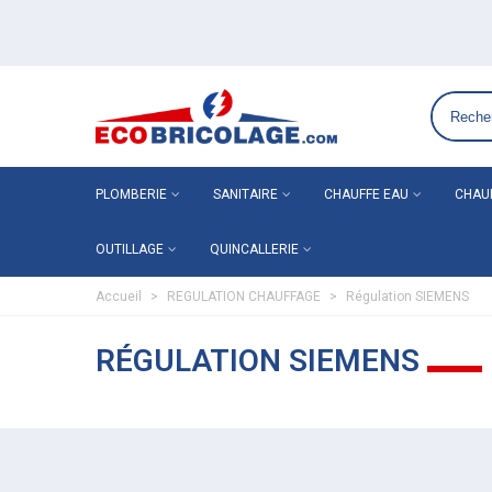
Grossiste plomberie chauffage en ligne ECO-BRICOLAGE
PLOMBERIE
SANITAIRE
CHAUFFE EAU
CHAU
OUTILLAGE
QUINCALLERIE
Accueil
>
REGULATION CHAUFFAGE
>
Régulation SIEMENS
RÉGULATION SIEMENS