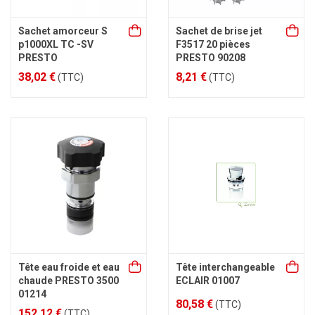
Sachet amorceur S
Sachet de brise jet
p1000XL TC -SV
F3517 20 pièces
PRESTO
PRESTO 90208
38,02 €
8,21 €
(TTC)
(TTC)
Tête eau froide et eau
Tête interchangeable
chaude PRESTO 3500
ECLAIR 01007
01214
80,58 €
(TTC)
152,12 €
(TTC)