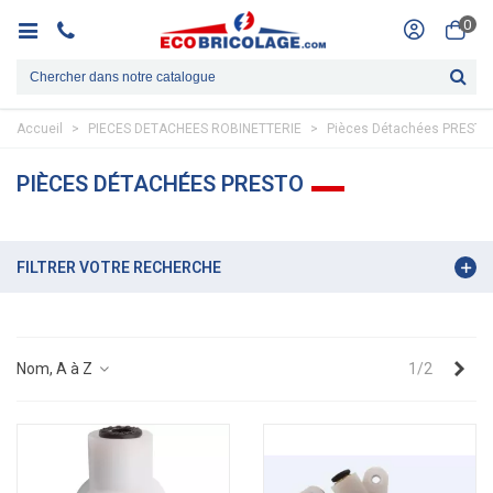
0
Accueil
>
PIECES DETACHEES ROBINETTERIE
>
Pièces Détachées PRESTO
PIÈCES DÉTACHÉES PRESTO
FILTRER VOTRE RECHERCHE
Sui
Nom, A à Z
1/2