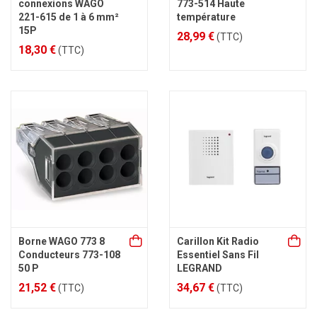
connexions WAGO
773-514 Haute
221-615 de 1 à 6 mm²
température
15P
28,99 €
(TTC)
18,30 €
(TTC)
Borne WAGO 773 8
Carillon Kit Radio
Conducteurs 773-108
Essentiel Sans Fil
50 P
LEGRAND
21,52 €
34,67 €
(TTC)
(TTC)