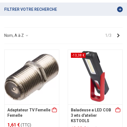
FILTRER VOTRE RECHERCHE
Sui
Nom, A à Z
1/3
-13,38 €
Adaptateur TV Femelle
Baladeuse a LED COB
Femelle
3 wts d'atelier
KSTOOLS
1,61 €
(TTC)