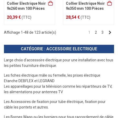
Collier Electrique Noir
Collier Electrique Noir
9x260 mm 100 Pièces
9x350 mm 100 Pièces
20,39 €
28,54 €
(TTC)
(TTC)
Sui
Affichage 1-48 de 123 article(s)
1
2
3
CATÉGORIE : ACCESSOIRE ELECTRIQUE
Large choix d'accessoire électrique pour une installation avec tous
les petites fourniture électrique.
Les fiches électrique mâle ou femelle, les prises électrique
Etanche DEBFLEX et LEGRAND
Les appareillages pour la télévision comme les répartiteurs de TV,
les alimentations pour antennes TV
Les Accessoires de fixation pour tube électrique, fixation pour
câble les pontets et autres.
Les Bornes Wago ou les borniers pour tous raccordement de câble