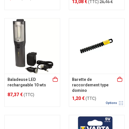
13,08 €
(TTC)
26,46 €
Baladeuse LED
Barette de
rechargeable 10 wts
raccordement type
domino
87,37 €
(TTC)
1,20 €
(TTC)
Options