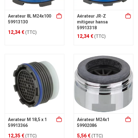
Aerateur 8L M24x100
Aérateur JR-Z
59913130
mitigeur hansa
59913318
12,34 €
(TTC)
12,34 €
(TTC)
Aerateur M 18,5 x 1
Aérateur M24x1
59913366
59902086
12,35 €
5,56 €
(TTC)
(TTC)