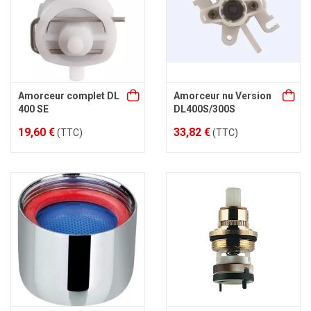
Amorceur complet DL
Amorceur nu Version
400 SE
DL400S/300S
19,60 €
33,82 €
(TTC)
(TTC)