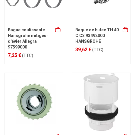
Bague coulissante
Bague de butee TH 40
Hansgrohe mitigeur
C C3 93492000
d'évier Allegra
HANSGROHE
97599000
39,62 €
(TTC)
7,25 €
(TTC)