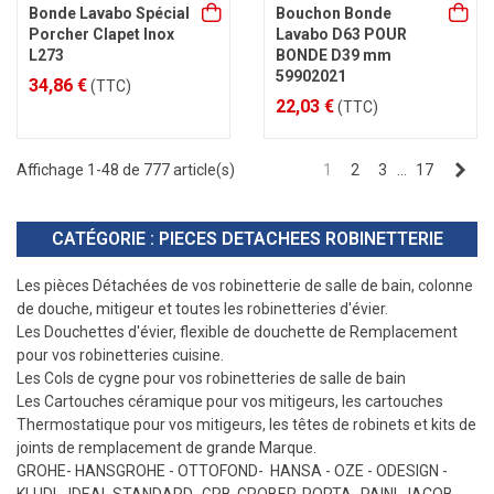
Bonde Lavabo Spécial
Bouchon Bonde
Porcher Clapet Inox
Lavabo D63 POUR
L273
BONDE D39 mm
59902021
34,86 €
(TTC)
22,03 €
(TTC)
Sui
Affichage 1-48 de 777 article(s)
1
2
3
…
17
CATÉGORIE : PIECES DETACHEES ROBINETTERIE
Les pièces Détachées de vos robinetterie de salle de bain, colonne
de douche, mitigeur et toutes les robinetteries d'évier.
Les Douchettes d'évier, flexible de douchette de Remplacement
pour vos robinetteries cuisine.
Les Cols de cygne pour vos robinetteries de salle de bain
Les Cartouches céramique pour vos mitigeurs, les cartouches
Thermostatique pour vos mitigeurs, les têtes de robinets et kits de
joints de remplacement de grande Marque.
GROHE- HANSGROHE - OTTOFOND- HANSA - OZE - ODESIGN -