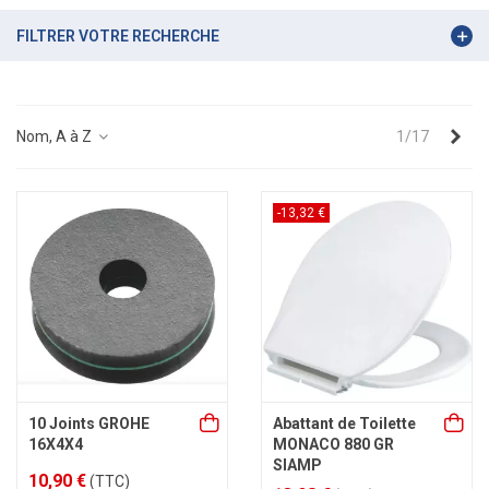
FILTRER VOTRE RECHERCHE
Sui
Nom, A à Z
1/17
-13,32 €
10 Joints GROHE
Abattant de Toilette
16X4X4
MONACO 880 GR
SIAMP
10,90 €
(TTC)