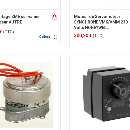
ntage SME sur vanne
Moteur de Servomoteur
geur AUTRE
SYNCHRONE VMK/VMM 230
Volts HONEYWELL
 €
(TTC)
300,20 €
(TTC)
Options