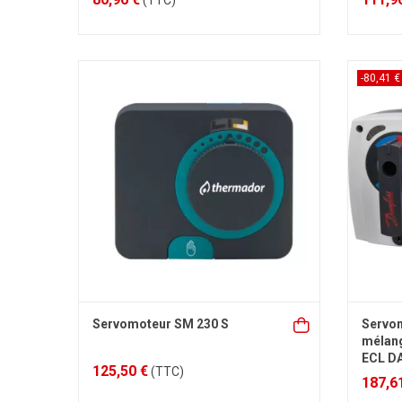
(TTC)
-80,41 €
Servomoteur SM 230 S
Servo
mélan
ECL D
125,50 €
(TTC)
187,6