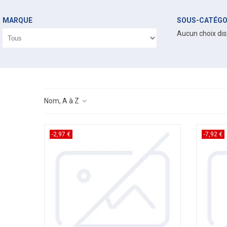
MARQUE
SOUS-CATÉGO
Aucun choix dis
Nom, A à Z
-2,97 €
-7,92 €