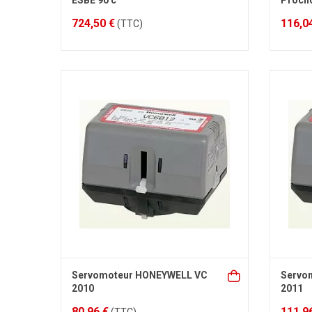
ESBE 90 c
Procli
724,50 €
116,0
(TTC)
Servomoteur HONEYWELL VC
Servo
2010
2011
80,96 €
111,9