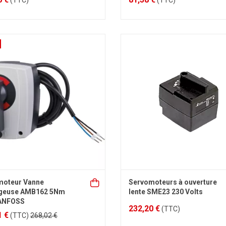
(TTC)
(TTC)
moteur Vanne
Servomoteurs à ouverture
geuse AMB162 5Nm
lente SME23 230 Volts
ANFOSS
232,20 €
(TTC)
1 €
(TTC)
268,02 €