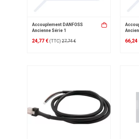
Accouplement DANFOSS
Accou
Ancienne Série 1
Ancien
24,77 €
66,24
(TTC)
27,74 €