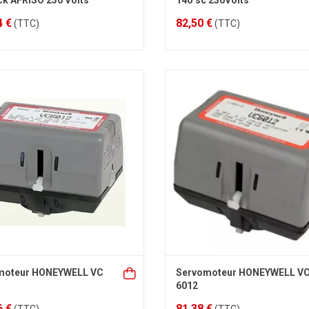
ck AFRISO 230 Volts
140"sc 230Volts
4 €
82,50 €
(TTC)
(TTC)
moteur HONEYWELL VC
Servomoteur HONEYWELL V
6012
6 €
81,38 €