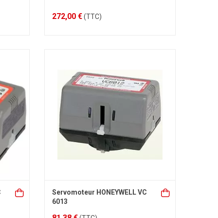
272,00 €
(TTC)
C
Servomoteur HONEYWELL VC
6013
81,38 €