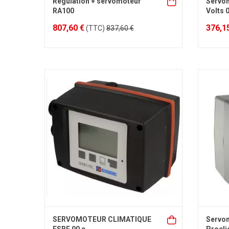
Régulation + servomoteur
Servo
RA100
Volts 
807,60 €
376,1
(TTC)
837,60 €
SERVOMOTEUR CLIMATIQUE
Servo