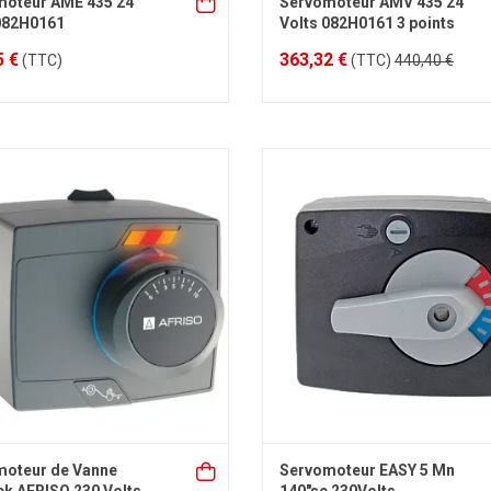
moteur AME 435 24
Servomoteur AMV 435 24
082H0161
Volts 082H0161 3 points
5 €
363,32 €
(TTC)
(TTC)
440,40 €
moteur de Vanne
Servomoteur EASY 5 Mn