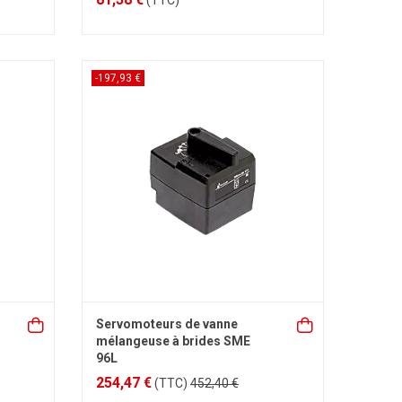
(TTC)
-197,93 €
Servomoteurs de vanne
mélangeuse à brides SME
96L
254,47 €
(TTC)
452,40 €