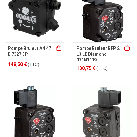
Pompe Bruleur AN 47
Pompe Bruleur BFP 21
B 7327 3P
L3 LE Diamond
071N3119
148,50 €
(TTC)
130,75 €
(TTC)