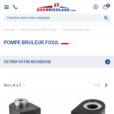
0
Accueil
>
PIECES CHAUDIERE FIOUL
>
Pompe Bruleur Fioul
POMPE BRULEUR FIOUL
FILTRER VOTRE RECHERCHE
Sui
Nom, A à Z
1/2