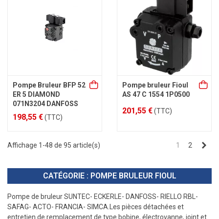
Pompe Bruleur BFP 52
Pompe bruleur Fioul
ER 5 DIAMOND
AS 47 C 1554 1P0500
071N3204 DANFOSS
201,55 €
(TTC)
198,55 €
(TTC)
Sui
Affichage 1-48 de 95 article(s)
1
2
CATÉGORIE : POMPE BRULEUR FIOUL
Pompe de
bruleur SUNTEC- ECKERLE- DANFOSS- RIELLO RBL-
SAFAG- ACTO- FRANCIA- SIMCA.Les pièces détachées et
entretien
de remplacement de type bobine,
électrovanne, joint et