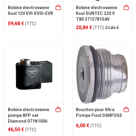
Bobine électrovanne
Bobine électrovanne
fioul 12V EVI-EVSI-EVR
fioul SUNTEC 220 V
T80 3713781SAV
59,68 €
(TTC)
20,84 €
(TTC)
34,86 €
Bobine électrovanne
Bouchon pour filtre
pompe BFP set
Pompe Fioul DANFOSS
Diamond 071N1006
6,00 €
(TTC)
46,50 €
(TTC)