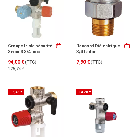
Groupe triple sécurité
Raccord Diélectrique
Secur 3 3/4 Inox
3/4 Laiton
94,00 €
7,90 €
(TTC)
(TTC)
126,74 €
-12,48 €
-14,20 €