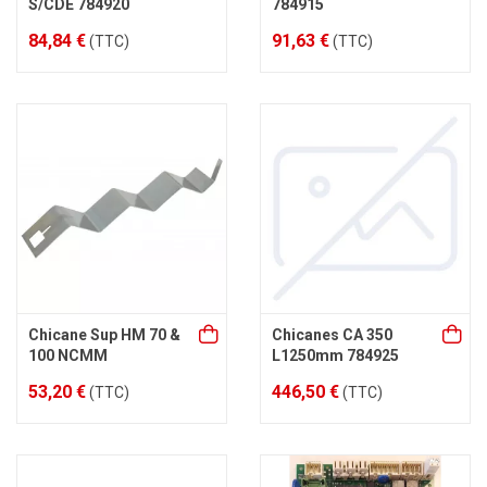
S/CDE 784920
784915
84,84 €
91,63 €
(TTC)
(TTC)
Chicane Sup HM 70 &
Chicanes CA 350
100 NCMM
L1250mm 784925
53,20 €
446,50 €
(TTC)
(TTC)