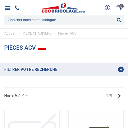
0
Accueil
>
PIECE CHAUDIERE
>
Pièces ACV
PIÈCES ACV
FILTRER VOTRE RECHERCHE
Sui
Nom, A à Z
1/9