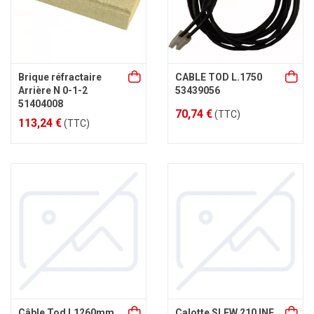
Brique réfractaire
CABLE TOD L.1750
Arrière N 0-1-2
53439056
51404008
70,74 €
(TTC)
113,24 €
(TTC)
Câble Tod L1260mm
Calotte SLEW 210 INF