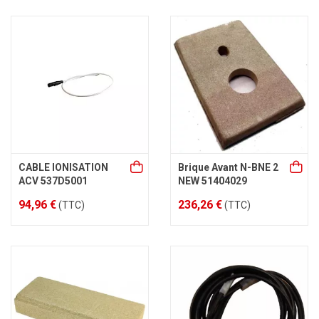
CABLE IONISATION
Brique Avant N-BNE 2
ACV 537D5001
NEW 51404029
94,96 €
236,26 €
(TTC)
(TTC)