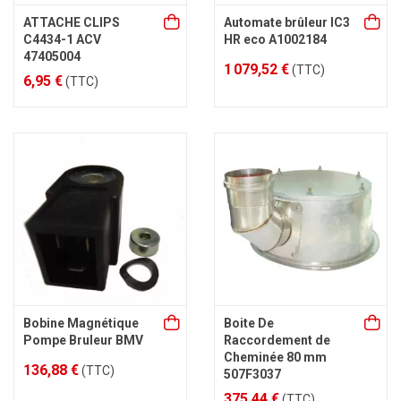
ATTACHE CLIPS
Automate brûleur IC3
C4434-1 ACV
HR eco A1002184
47405004
1 079,52 €
(TTC)
6,95 €
(TTC)
Bobine Magnétique
Boite De
Pompe Bruleur BMV
Raccordement de
Cheminée 80 mm
136,88 €
(TTC)
507F3037
375,44 €
(TTC)