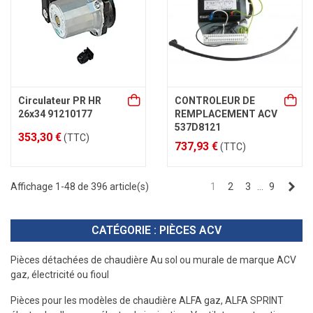
Circulateur PR HR
CONTROLEUR DE
26x34 91210177
REMPLACEMENT ACV
537D8121
353,30 €
(TTC)
737,93 €
(TTC)
Sui
Affichage 1-48 de 396 article(s)
1
2
3
…
9
CATÉGORIE : PIÈCES ACV
Pièces détachées de chaudière Au sol ou murale de marque ACV
gaz, électricité ou fioul
Pièces pour les modèles de chaudière ALFA gaz, ALFA SPRINT