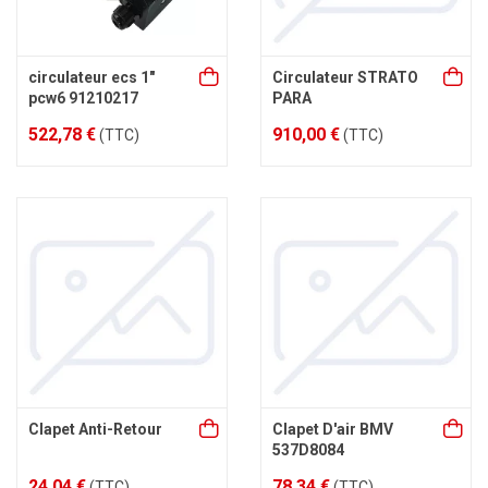
circulateur ecs 1"
Circulateur STRATO
pcw6 91210217
PARA
522,78 €
910,00 €
(TTC)
(TTC)
Clapet Anti-Retour
Clapet D'air BMV
537D8084
24,04 €
78,34 €
(TTC)
(TTC)