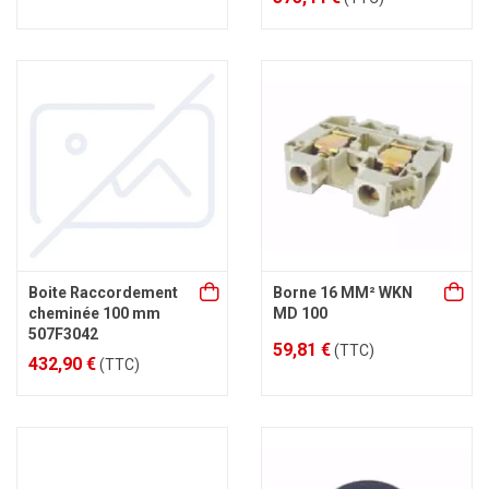
Boite Raccordement
Borne 16 MM² WKN
cheminée 100 mm
MD 100
507F3042
59,81 €
(TTC)
432,90 €
(TTC)