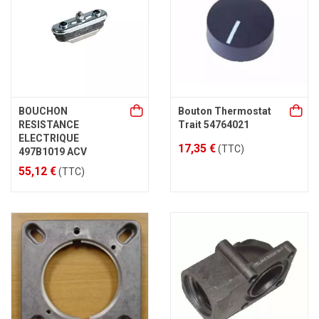
BOUCHON
Bouton Thermostat
RESISTANCE
Trait 54764021
ELECTRIQUE
17,35 €
(TTC)
497B1019 ACV
55,12 €
(TTC)