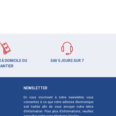
 À DOMICILE OU
SAV 5 JOURS SUR 7
HANTIER
NEWSLETTER
En vous inscrivant à notre newsletter, vous
consentez à ce que votre adresse électronique
soit traitée afin de vous envoyer notre lettre
d’information. Pour plus d'informations, veuillez
consulter notre page
Mentions légales
.