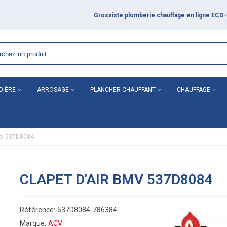
DIÈRE
ARROSAGE
PLANCHER CHAUFFANT
CHAUFFAGE
BMV 537D8084
CLAPET D'AIR BMV 537D8084
Référence:
537D8084-786384
Marque:
ACV