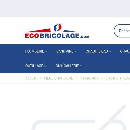
Grossiste plomberie chauffage en ligne ECO-BRICOLAGE
PLOMBERIE
SANITAIRE
CHAUFFE EAU
CHAU
OUTILLAGE
QUINCALLERIE
Accueil
>
PIECE CHAUDIERE
>
Pièces ACV
>
Clapet D'air 