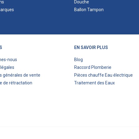
ns
Douche
marques
Ballon Tampon
S
EN SAVOIR PLUS
mes-nous
Blog
légales
Raccord Plomberie
s générales de vente
Pièces chauffe Eau électrique
e de rétractation
Traitement des Eaux
ITIS COMMERCE