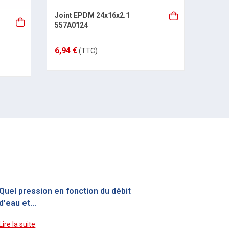
Joint EPDM 24x16x2.1
MCBA 
557A0124
NATU
6,94 €
1 023
(TTC)
Quel pression en fonction du débit
d'eau et...
Lire la suite