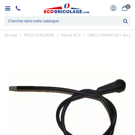
0
Accueil
>
PIECE CHAUDIERE
>
Pièces ACV
>
CABLE IONISATION + ALLU