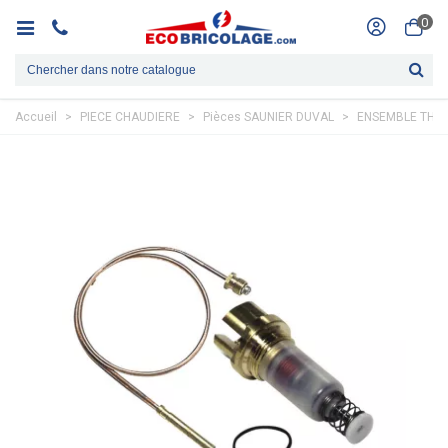
0
Accueil
>
PIECE CHAUDIERE
>
Pièces SAUNIER DUVAL
>
ENSEMBLE THER