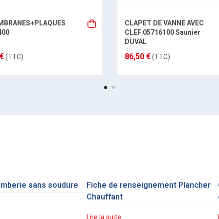
MBRANES+PLAQUES
CLAPET DE VANNE AVEC
400
CLEF 05716100 Saunier
DUVAL
 €
86,50 €
(TTC)
(TTC)
omberie sans soudure
Fiche de renseignement Plancher
Chauffant
Lire la suite