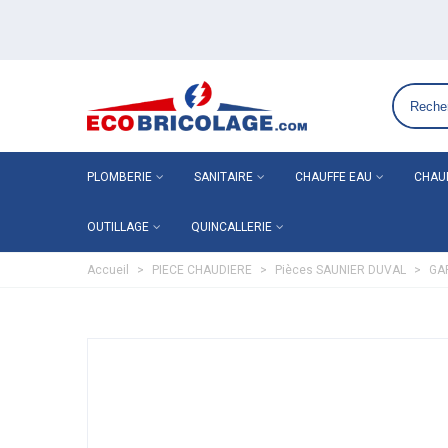
Grossiste plomberie chauffage en ligne ECO-BRICOLAGE
PLOMBERIE
SANITAIRE
CHAUFFE EAU
CHAU
OUTILLAGE
QUINCALLERIE
Accueil
>
PIECE CHAUDIERE
>
Pièces SAUNIER DUVAL
>
GA