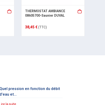
THERMOSTAT AMBIANCE
Joint
08605700-Saunier DUVAL
Sauni
38,45 €
40,10
(TTC)
Quel pression en fonction du débit
d'eau et...
Lire la suite