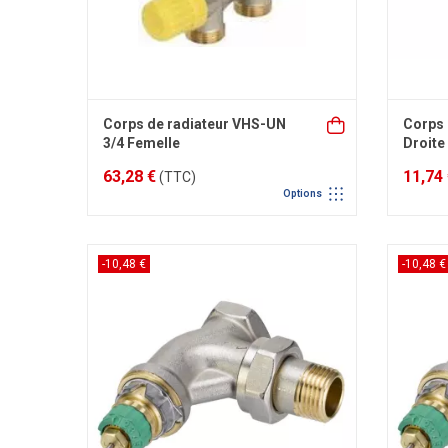
Corps de radiateur VHS-UN
Corps 
3/4 Femelle
Droite
63,28 €
11,74
(TTC)
Options
-10,48 €
-10,48 €