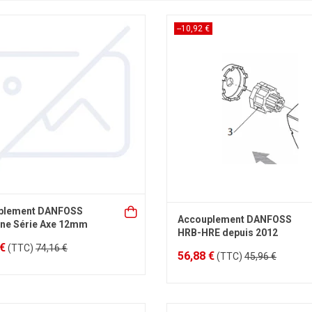
--10,92 €
plement DANFOSS
Accouplement DANFOSS
ne Série Axe 12mm
HRB-HRE depuis 2012
 €
(TTC)
74,16 €
56,88 €
(TTC)
45,96 €