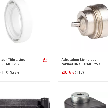
teur Tête Living
Adpatateur Living pour
.5 014G0252
robinet ORKLI 014G0257
20,16 €
(TTC)
3,98 €
(TTC)