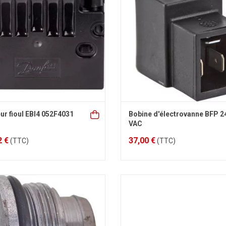
ur fioul EBI4 052F4031
Bobine d'électrovanne BFP 2
VAC
2 €
37,00 €
(TTC)
(TTC)