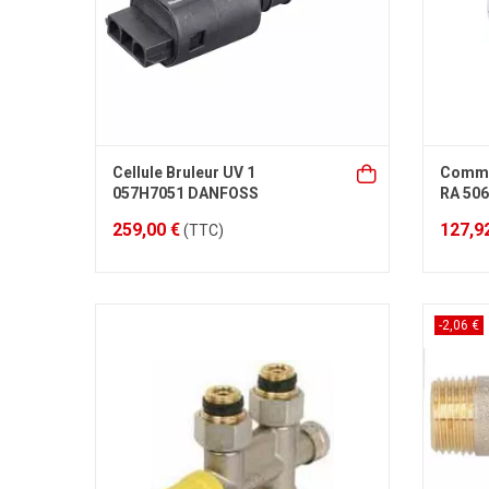
Cellule Bruleur UV 1
Comma
057H7051 DANFOSS
RA 50
259,00 €
127,9
(TTC)
-2,06 €