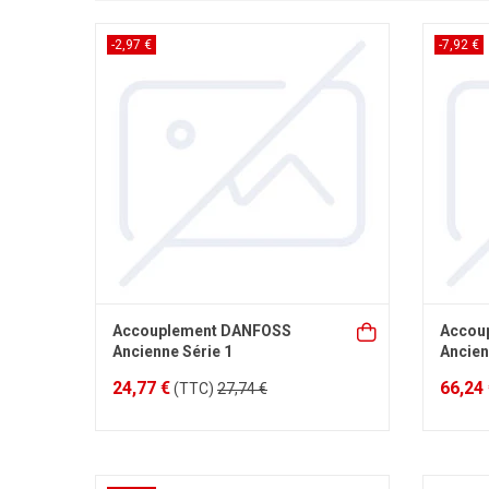
-2,97 €
-7,92 €
Accouplement DANFOSS
Accou
Ancienne Série 1
Ancien
24,77 €
66,24
(TTC)
27,74 €