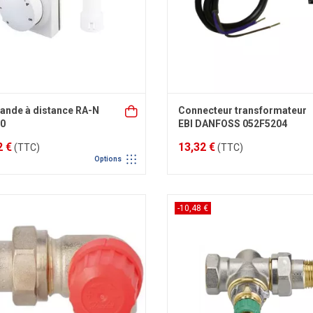
nde à distance RA-N
Connecteur transformateur
60
EBI DANFOSS 052F5204
2 €
13,32 €
(TTC)
(TTC)
Options
-10,48 €