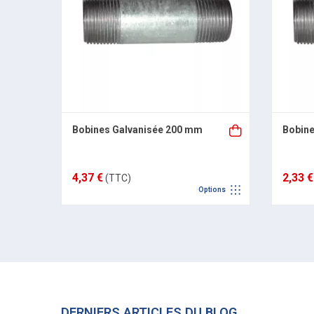
Bobines Galvanisée 200 mm
Bobine
4,37 €
2,33 €
(TTC)
Options
DERNIERS ARTICLES DU BLOG