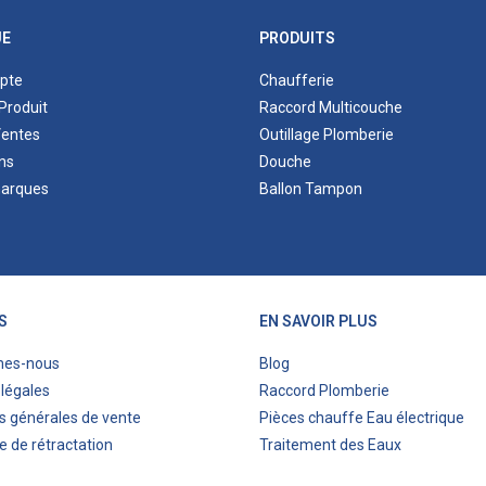
UE
PRODUITS
pte
Chaufferie
Produit
Raccord Multicouche
Ventes
Outillage Plomberie
ns
Douche
marques
Ballon Tampon
S
EN SAVOIR PLUS
mes-nous
Blog
légales
Raccord Plomberie
s générales de vente
Pièces chauffe Eau électrique
e de rétractation
Traitement des Eaux