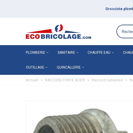
Grossiste plomberie chauffage en ligne ECO-BRICOLAGE
PLOMBERIE
SANITAIRE
CHAUFFE EAU
CHAU
OUTILLAGE
QUINCALLERIE
Accueil
>
RACCORD FONTE ACIER
>
Raccord Galvanisé
>
B