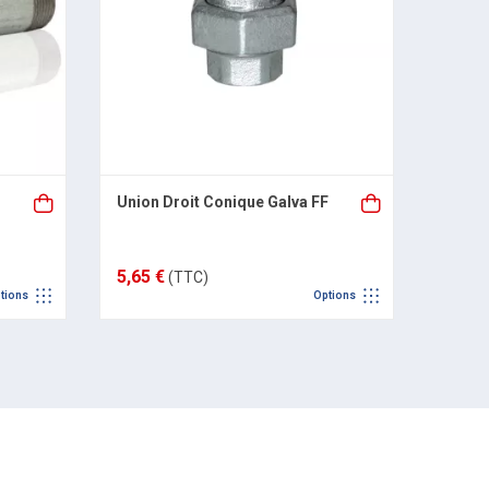
Union Droit Conique Galva FF
Compe
Femel
5,65 €
21,07
(TTC)
tions
Options