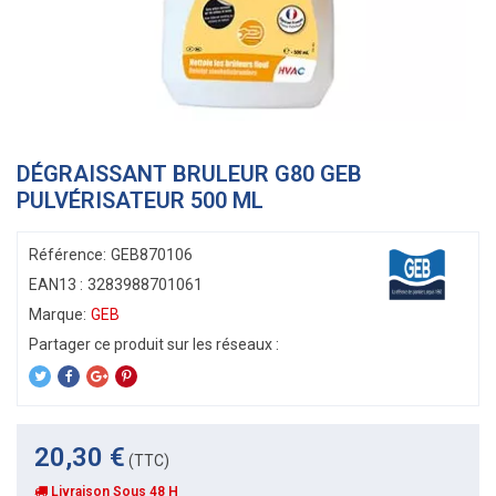
DÉGRAISSANT BRULEUR G80 GEB
PULVÉRISATEUR 500 ML
Référence:
GEB870106
EAN13 :
3283988701061
Marque:
GEB
20,30 €
(TTC)
Livraison Sous 48 H