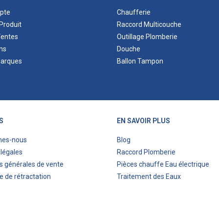
pte
Chaufferie
Produit
Raccord Multicouche
Ventes
Outillage Plomberie
ns
Douche
marques
Ballon Tampon
S
EN SAVOIR PLUS
mes-nous
Blog
légales
Raccord Plomberie
s générales de vente
Pièces chauffe Eau électrique
e de rétractation
Traitement des Eaux