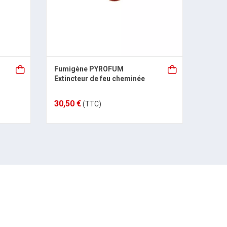
Fumigène PYROFUM
Produ
Extincteur de feu cheminée
et fo
750ml
30,50 €
20,99
(TTC)