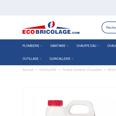
Grossiste plomberie chauffage en ligne ECO-BRICOLAGE
PLOMBERIE
SANITAIRE
CHAUFFE EAU
CHAU
OUTILLAGE
QUINCALLERIE
Accueil
>
DROGUERIE
>
Produit Entretien Chaudière
>
REDU