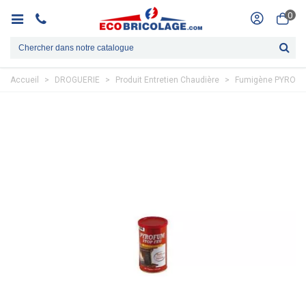
0
Accueil
>
DROGUERIE
>
Produit Entretien Chaudière
>
Fumigène PYROFUM