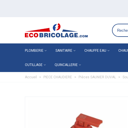
Grossiste plomberie chauffage en ligne ECO-BRICOLAGE
PLOMBERIE
SANITAIRE
CHAUFFE EAU
CHAU
OUTILLAGE
QUINCALLERIE
Accueil
>
PIECE CHAUDIERE
>
Pièces SAUNIER DUVAL
>
Sou