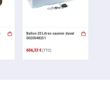
-
Ballon 20 Litres saunier duval
THER
0020048251
Sauni
656,33 €
21,60
(TTC)