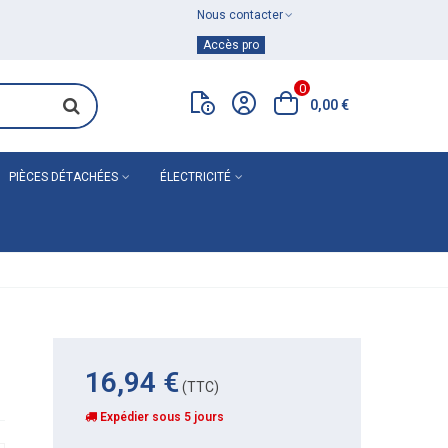
Nous contacter
Achat de
matériel de plomberie
Accès pro
0
0,00 €
PIÈCES DÉTACHÉES
ÉLECTRICITÉ
16,94 €
(TTC)
Expédier sous 5 jours