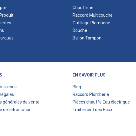
pte
Chaufferie
Produit
Raccord Multicouche
Ventes
Outillage Plomberie
ns
Douche
marques
Ballon Tampon
S
EN SAVOIR PLUS
mes-nous
Blog
légales
Raccord Plomberie
s générales de vente
Pièces chauffe Eau électrique
e de rétractation
Traitement des Eaux