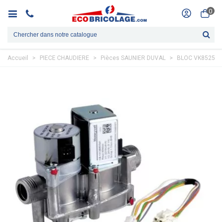
0
Accueil
>
PIECE CHAUDIERE
>
Pièces SAUNIER DUVAL
>
BLOC VK8525M1