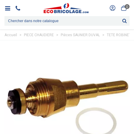
0
Accueil
>
PIECE CHAUDIERE
>
Pièces SAUNIER DUVAL
>
TETE ROBINET 5