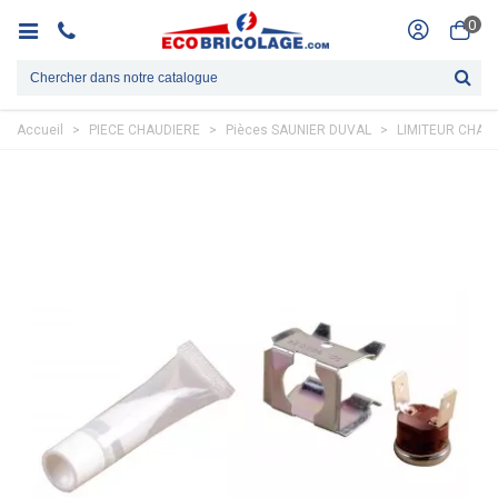
0
Accueil
>
PIECE CHAUDIERE
>
Pièces SAUNIER DUVAL
>
LIMITEUR CHAUF