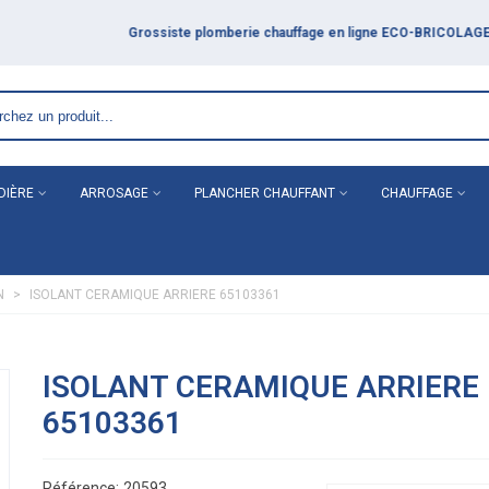
DIÈRE
ARROSAGE
PLANCHER CHAUFFANT
CHAUFFAGE
N
>
ISOLANT CERAMIQUE ARRIERE 65103361
ISOLANT CERAMIQUE ARRIERE
65103361
Référence:
20593