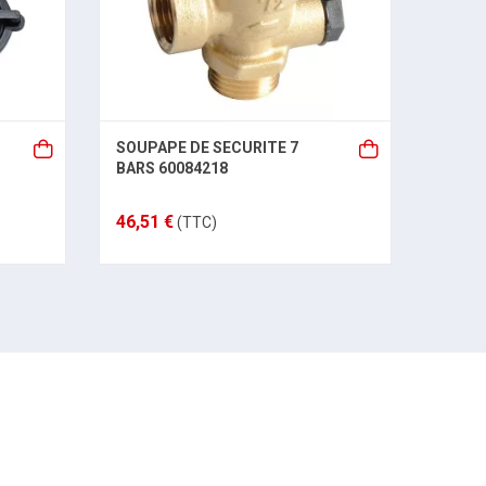
SOUPAPE DE SECURITE 7
REFE
BARS 60084218
60081
46,51 €
13,86
(TTC)