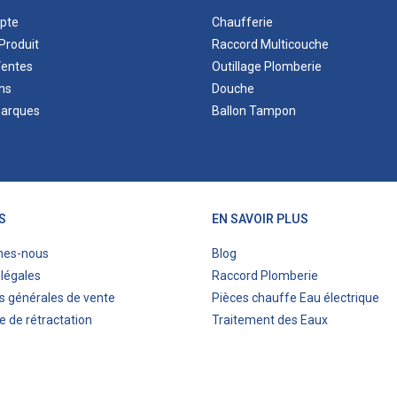
pte
Chaufferie
Produit
Raccord Multicouche
Ventes
Outillage Plomberie
ns
Douche
marques
Ballon Tampon
S
EN SAVOIR PLUS
mes-nous
Blog
légales
Raccord Plomberie
s générales de vente
Pièces chauffe Eau électrique
e de rétractation
Traitement des Eaux