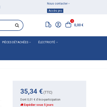
Nous contacter
Achat de
matériel de plomberie
Accès pro
0
0,00 €
PIÈCES DÉTACHÉES
ÉLECTRICITÉ
35,34 €
(TTC)
Dont 0,01 € d'éco-participation
Expédier sous 5 jours