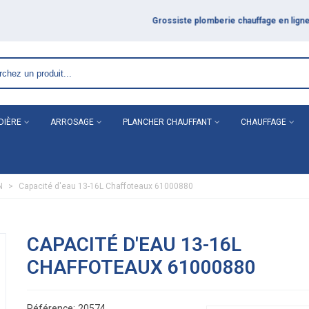
DIÈRE
ARROSAGE
PLANCHER CHAUFFANT
CHAUFFAGE
N
>
Capacité d'eau 13-16L Chaffoteaux 61000880
CAPACITÉ D'EAU 13-16L
CHAFFOTEAUX 61000880
Référence:
20574