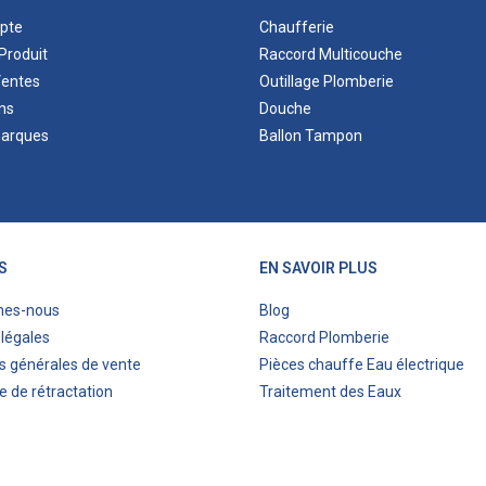
pte
Chaufferie
Produit
Raccord Multicouche
Ventes
Outillage Plomberie
ns
Douche
marques
Ballon Tampon
S
EN SAVOIR PLUS
mes-nous
Blog
légales
Raccord Plomberie
s générales de vente
Pièces chauffe Eau électrique
e de rétractation
Traitement des Eaux