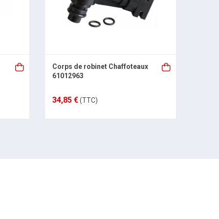
Corps de robinet Chaffoteaux
Kit in
61012963
Chaff
34,85 €
65,94
(TTC)