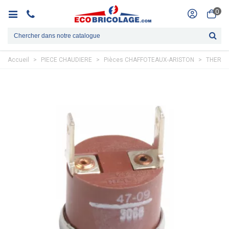
0
Accueil
>
PIECE CHAUDIERE
>
Pièces CHAFFOTEAUX-ARISTON
>
THERMI