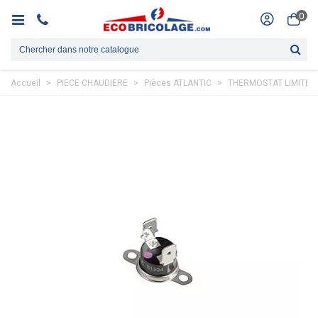
0
Accueil
>
PIECE CHAUDIERE
>
Pièces ATLANTIC
>
THERMOSTAT LIMITEUR