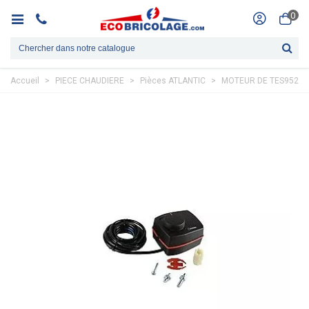
0
Accueil
>
PIECE CHAUDIERE
>
Pièces ATLANTIC
>
MOTEUR DE TES95221