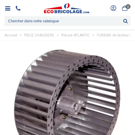
0
Accueil
>
PIECE CHAUDIERE
>
Pièces ATLANTIC
>
TURBINE de bruleur S