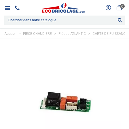
0
Accueil
>
PIECE CHAUDIERE
>
Pièces ATLANTIC
>
CARTE DE PUISSANCE