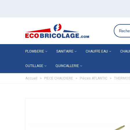
Grossiste plomberie chauffage en ligne ECO-BRICOLAG
PLOMBERIE
SANITAIRE
CHAUFFE EAU
CHAU
OUTILLAGE
QUINCALLERIE
Accueil
>
PIECE CHAUDIERE
>
Pièces ATLANTIC
>
THERMOS