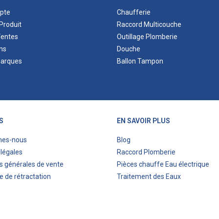
pte
Chaufferie
Produit
Raccord Multicouche
Ventes
Outillage Plomberie
ns
Douche
marques
Ballon Tampon
S
EN SAVOIR PLUS
mes-nous
Blog
légales
Raccord Plomberie
s générales de vente
Pièces chauffe Eau électrique
e de rétractation
Traitement des Eaux