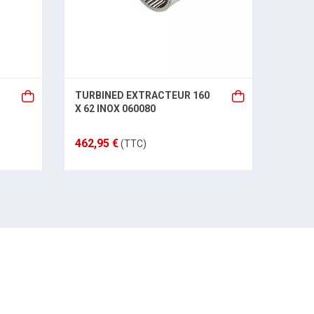
JOIN
TURBINED EXTRACTEUR 160
PRINC
X 62 INOX 060080
192,7
462,95 €
(TTC)