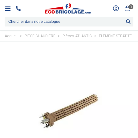
0
Accueil
>
PIECE CHAUDIERE
>
Pièces ATLANTIC
>
ELEMENT STEATITE 18