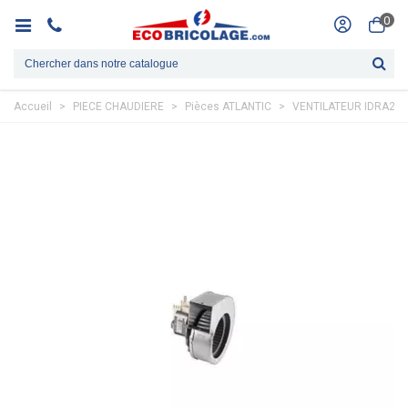
0
Accueil
>
PIECE CHAUDIERE
>
Pièces ATLANTIC
>
VENTILATEUR IDRA28S