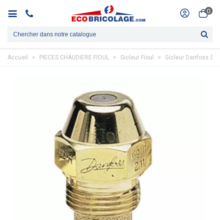
0
Accueil
>
PIECES CHAUDIERE FIOUL
>
Gicleur Fioul
>
Gicleur Danfoss S 0