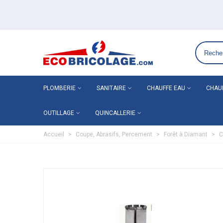
Grossiste plomberie chauffage en ligne ECO-BRI
PLOMBERIE
SANITAIRE
CHAUFFE EAU
CHAU
OUTILLAGE
QUINCALLERIE
Accueil
>
Coupe, Abrasifs, Percement
>
Forêt à Diamant
>
C