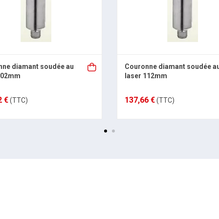
nne diamant soudée au
Couronne diamant soudée a
 102mm
laser 112mm
2 €
137,66 €
(TTC)
(TTC)