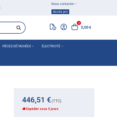
Nous contacter
Achat de
matériel de plomberie
Accès pro
0
0,00 €
PIÈCES DÉTACHÉES
ÉLECTRICITÉ
446,51 €
(TTC)
Expédier sous 5 jours