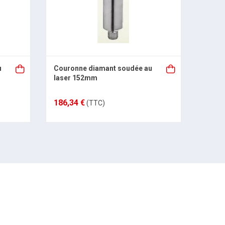
u
Couronne diamant soudée au
Couro
laser 152mm
laser
186,34 €
250,1
(TTC)