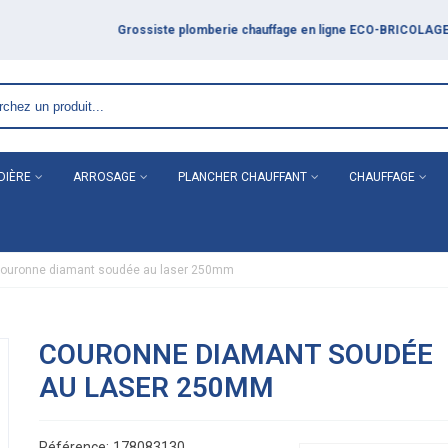
COLAGE
DIÈRE
ARROSAGE
PLANCHER CHAUFFANT
CHAUFFAGE
ouronne diamant soudée au laser 250mm
COURONNE DIAMANT SOUDÉE
AU LASER 250MM
Référence:
178083130