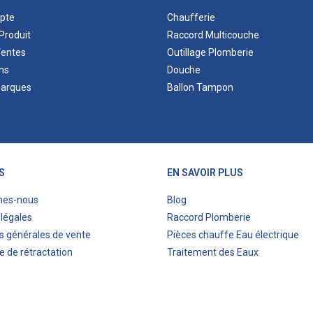
pte
Chaufferie
Produit
Raccord Multicouche
Ventes
Outillage Plomberie
ns
Douche
marques
Ballon Tampon
S
EN SAVOIR PLUS
mes-nous
Blog
légales
Raccord Plomberie
s générales de vente
Pièces chauffe Eau électrique
e de rétractation
Traitement des Eaux