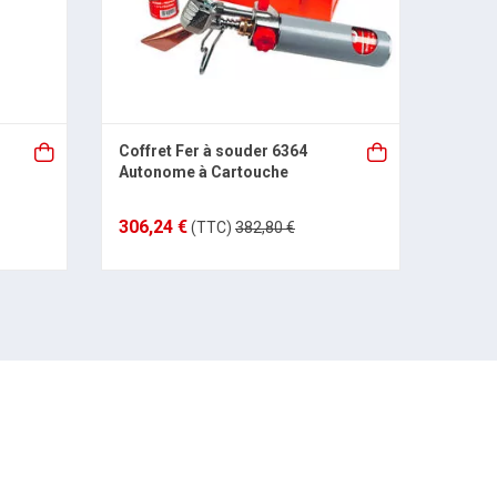
Coffret Fer à souder 6364
Pierr
Autonome à Cartouche
Recha
306,24 €
4,21 
(TTC)
382,80 €