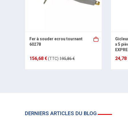
Fer à souder ecrou tournant
Gicleu
60278
x 5 pi
EXPRE
156,68 €
24,78
(TTC)
195,86 €
DERNIERS ARTICLES DU BLOG