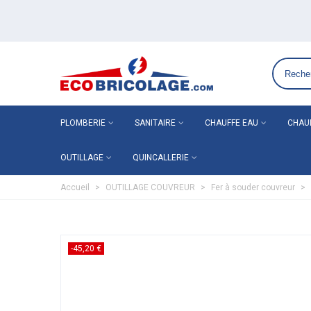
Grossiste plomberie chauffage en ligne ECO-BRICOLAGE
PLOMBERIE
SANITAIRE
CHAUFFE EAU
CHAU
OUTILLAGE
QUINCALLERIE
Accueil
>
OUTILLAGE COUVREUR
>
Fer à souder couvreur
>
-45,20 €