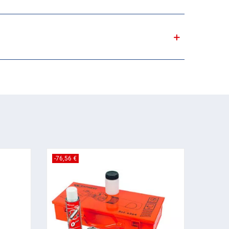
-76,56 €
-2,03 €