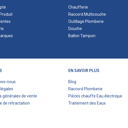
pte
Chaufferie
Produit
Raccord Multicouche
Ventes
Outillage Plomberie
ns
Douche
marques
Ballon Tampon
S
EN SAVOIR PLUS
mes-nous
Blog
légales
Raccord Plomberie
s générales de vente
Pièces chauffe Eau électrique
e de rétractation
Traitement des Eaux