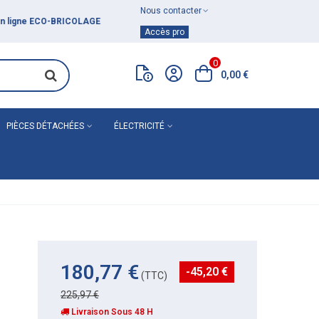
Nous contacter
Achat de
matériel de plomberie
Accès pro
0
0,00 €
PIÈCES DÉTACHÉES
ÉLECTRICITÉ
180,77 €
-45,20 €
(TTC)
225,97 €
Livraison Sous 48 H